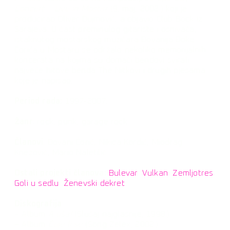
Concert – Live in Mostar
(9. maj, 2002.) koji je
producirao Oliver Dujmović, a objavio Club Bock iz
Sarajeva. U čast preminulog gitariste i osnivača,
istaknutog mostarskog muzičara Đovanija Đoke
Ćorića u Mostaru se održalo nekoliko memorijalnih
koncerata na kojima su domaći bendovi svirali
najveće hitove benda The Nitkovi i drugih pjesama
koje je napisao.
Period rada:
1997-2007.
Žanr
: rock, punk, garage rock
Članovi
: Đovani Ćorić, Nikica Kordić, Miodrag
Knezović, Mario Naletilić
Ostali projekti članova:
Bulevar
,
Vulkan
,
Zemljotres
,
Goli u sedlu
,
Ženevski dekret
Diskografija
:
– Album
A uša!
(Slušaj najglasnije, 1998.)
– Album
Čuje li se
(Song Zelex, 2002.)