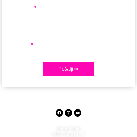
Poruka
Email
Pošalji
AbrašRadio
OKC Abrašević