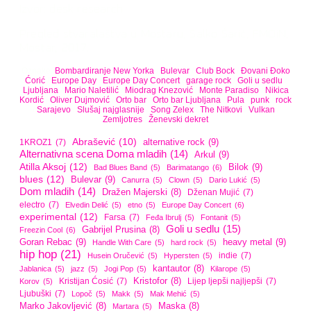
Izvor: desk research
Pregled stvaralaštva u Mostaru, Salko Šarić, FMOiN,
Mostar, 2017.
Oznake:
Bombardiranje New Yorka
/
Bulevar
/
Club Bock
/
Đovani Đoko
Ćorić
/
Europe Day
/
Europe Day Concert
/
garage rock
/
Goli u sedlu
/
Ljubljana
/
Mario Naletilić
/
Miodrag Knezović
/
Monte Paradiso
/
Nikica
Kordić
/
Oliver Dujmović
/
Orto bar
/
Orto bar Ljubljana
/
Pula
/
punk
/
rock
/
Sarajevo
/
Slušaj najglasnije
/
Song Zelex
/
The Nitkovi
/
Vulkan
/
Zemljotres
/
Ženevski dekret
Abrašević
(10)
alternative rock
(9)
1KROZ1
(7)
Alternativna scena Doma mladih
(14)
Arkul
(9)
Atilla Aksoj
(12)
Bilok
(9)
Bad Blues Band
(5)
Barimatango
(6)
blues
(12)
Bulevar
(9)
Canurra
(5)
Clown
(5)
Dario Lukić
(5)
Dom mladih
(14)
Dražen Majerski
(8)
Dženan Mujić
(7)
electro
(7)
Elvedin Delić
(5)
etno
(5)
Europe Day Concert
(6)
experimental
(12)
Farsa
(7)
Feđa Ibrulj
(5)
Fontanit
(5)
Goli u sedlu
(15)
Gabrijel Prusina
(8)
Freezin Cool
(6)
Goran Rebac
(9)
heavy metal
(9)
Handle With Care
(5)
hard rock
(5)
hip hop
(21)
indie
(7)
Husein Oručević
(5)
Hypersten
(5)
kantautor
(8)
Jablanica
(5)
jazz
(5)
Jogi Pop
(5)
Kilarope
(5)
Kristijan Ćosić
(7)
Kristofor
(8)
Lijep ljepši najljepši
(7)
Korov
(5)
Ljubuški
(7)
Lopoč
(5)
Makk
(5)
Mak Mehić
(5)
Marko Jakovljević
(8)
Maska
(8)
Martara
(5)