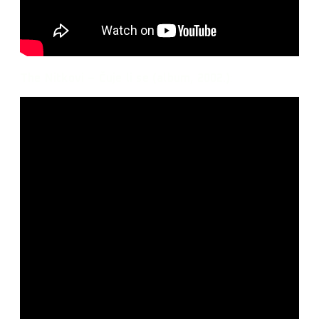
The Nitkovi – Čuje li se (album, 2002.)
: