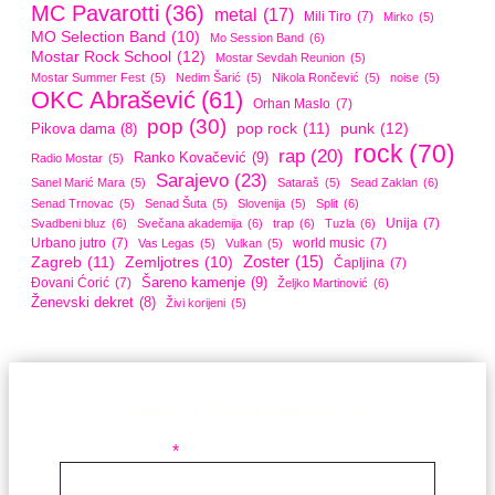
MC Pavarotti
(36)
metal
(17)
Mili Tiro
(7)
Mirko
(5)
MO Selection Band
(10)
Mo Session Band
(6)
Mostar Rock School
(12)
Mostar Sevdah Reunion
(5)
Mostar Summer Fest
(5)
Nedim Šarić
(5)
Nikola Rončević
(5)
noise
(5)
OKC Abrašević
(61)
Orhan Maslo
(7)
pop
(30)
pop rock
(11)
punk
(12)
Pikova dama
(8)
rock
(70)
rap
(20)
Ranko Kovačević
(9)
Radio Mostar
(5)
Sarajevo
(23)
Sanel Marić Mara
(5)
Sataraš
(5)
Sead Zaklan
(6)
Senad Trnovac
(5)
Senad Šuta
(5)
Slovenija
(5)
Split
(6)
Unija
(7)
Svadbeni bluz
(6)
Svečana akademija
(6)
trap
(6)
Tuzla
(6)
Urbano jutro
(7)
world music
(7)
Vas Legas
(5)
Vulkan
(5)
Zoster
(15)
Zagreb
(11)
Zemljotres
(10)
Čapljina
(7)
Šareno kamenje
(9)
Đovani Ćorić
(7)
Željko Martinović
(6)
Ženevski dekret
(8)
Živi korijeni
(5)
Dopuna ili ispravka informacija?
Ime i prezime