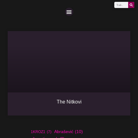
Scena (A-Z)
The Nitkovi
Abrašević
(10)
1KROZ1
(7)