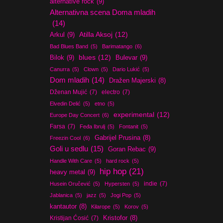
alternative rock
(9)
Alternativna scena Doma mladih
(14)
Atilla Aksoj
(12)
Arkul
(9)
Bad Blues Band
(5)
Barimatango
(6)
blues
(12)
Bilok
(9)
Bulevar
(9)
Canurra
(5)
Clown
(5)
Dario Lukić
(5)
Dom mladih
(14)
Dražen Majerski
(8)
Dženan Mujić
(7)
electro
(7)
Elvedin Delić
(5)
etno
(5)
experimental
(12)
Europe Day Concert
(6)
Farsa
(7)
Feđa Ibrulj
(5)
Fontanit
(5)
Gabrijel Prusina
(8)
Freezin Cool
(6)
Goli u sedlu
(15)
Goran Rebac
(9)
Handle With Care
(5)
hard rock
(5)
hip hop
(21)
heavy metal
(9)
indie
(7)
Husein Oručević
(5)
Hypersten
(5)
Jablanica
(5)
jazz
(5)
Jogi Pop
(5)
kantautor
(8)
Kilarope
(5)
Korov
(5)
Kristijan Ćosić
(7)
Kristofor
(8)