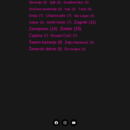
Slovenija
(5)
Split
(6)
Svadbeni bluz
(6)
Svečana akademija
(6)
trap
(6)
Tuzla
(6)
Unija
(7)
Urbano jutro
(7)
Vas Legas
(5)
Zagreb
(11)
world music
(7)
Vulkan
(5)
Zoster
(15)
Zemljotres
(10)
Čapljina
(7)
Đovani Ćorić
(7)
Šareno kamenje
(9)
Željko Martinović
(6)
Ženevski dekret
(8)
Živi korijeni
(5)