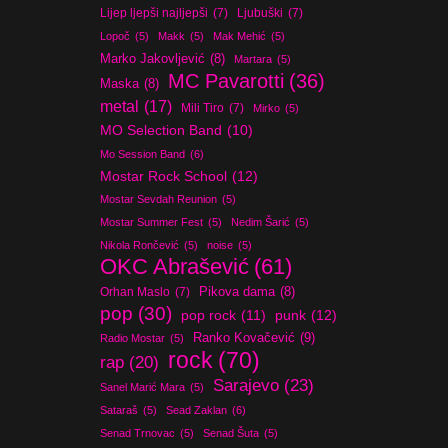
Lijep ljepši najljepši
(7)
Ljubuški
(7)
Lopoč
(5)
Makk
(5)
Mak Mehić
(5)
Marko Jakovljević
(8)
Martara
(5)
MC Pavarotti
(36)
Maska
(8)
metal
(17)
Mili Tiro
(7)
Mirko
(5)
MO Selection Band
(10)
Mo Session Band
(6)
Mostar Rock School
(12)
Mostar Sevdah Reunion
(5)
Mostar Summer Fest
(5)
Nedim Šarić
(5)
Nikola Rončević
(5)
noise
(5)
OKC Abrašević
(61)
Orhan Maslo
(7)
Pikova dama
(8)
pop
(30)
pop rock
(11)
punk
(12)
Ranko Kovačević
(9)
Radio Mostar
(5)
rock
(70)
rap
(20)
Sarajevo
(23)
Sanel Marić Mara
(5)
Sataraš
(5)
Sead Zaklan
(6)
Senad Trnovac
(5)
Senad Šuta
(5)