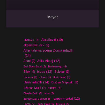
Mayer
Abrašević
(10)
1KROZ1
(7)
alternative rock
(9)
Alternativna scena Doma mladih
(14)
Atilla Aksoj
(12)
Arkul
(9)
Bad Blues Band
(5)
Barimatango
(6)
blues
(12)
Bilok
(9)
Bulevar
(9)
Canurra
(5)
Clown
(5)
Dario Lukić
(5)
Dom mladih
(14)
Dražen Majerski
(8)
Dženan Mujić
(7)
electro
(7)
Elvedin Delić
(5)
etno
(5)
experimental
(12)
Europe Day Concert
(6)
Farsa
(7)
Feđa Ibrulj
(5)
Fontanit
(5)