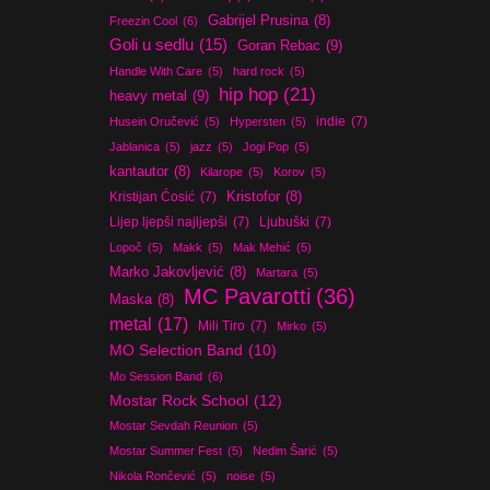
Gabrijel Prusina
(8)
Freezin Cool
(6)
Goli u sedlu
(15)
Goran Rebac
(9)
Handle With Care
(5)
hard rock
(5)
hip hop
(21)
heavy metal
(9)
indie
(7)
Husein Oručević
(5)
Hypersten
(5)
Jablanica
(5)
jazz
(5)
Jogi Pop
(5)
kantautor
(8)
Kilarope
(5)
Korov
(5)
Kristijan Ćosić
(7)
Kristofor
(8)
Lijep ljepši najljepši
(7)
Ljubuški
(7)
Lopoč
(5)
Makk
(5)
Mak Mehić
(5)
Marko Jakovljević
(8)
Martara
(5)
MC Pavarotti
(36)
Maska
(8)
metal
(17)
Mili Tiro
(7)
Mirko
(5)
MO Selection Band
(10)
Mo Session Band
(6)
Mostar Rock School
(12)
Mostar Sevdah Reunion
(5)
Mostar Summer Fest
(5)
Nedim Šarić
(5)
Nikola Rončević
(5)
noise
(5)