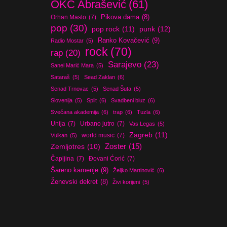
OKC Abrašević
(61)
Orhan Maslo
(7)
Pikova dama
(8)
pop
(30)
pop rock
(11)
punk
(12)
Ranko Kovačević
(9)
Radio Mostar
(5)
rock
(70)
rap
(20)
Sarajevo
(23)
Sanel Marić Mara
(5)
Sataraš
(5)
Sead Zaklan
(6)
Senad Trnovac
(5)
Senad Šuta
(5)
Slovenija
(5)
Split
(6)
Svadbeni bluz
(6)
Svečana akademija
(6)
trap
(6)
Tuzla
(6)
Unija
(7)
Urbano jutro
(7)
Vas Legas
(5)
Zagreb
(11)
world music
(7)
Vulkan
(5)
Zoster
(15)
Zemljotres
(10)
Čapljina
(7)
Đovani Ćorić
(7)
Šareno kamenje
(9)
Željko Martinović
(6)
Ženevski dekret
(8)
Živi korijeni
(5)