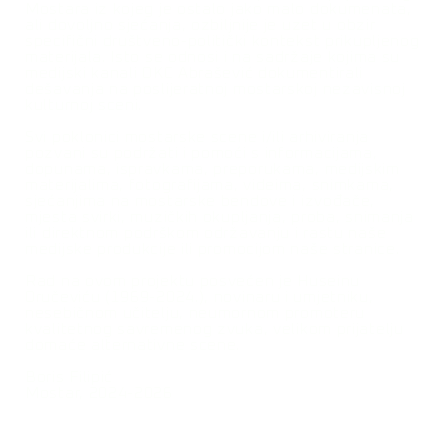
Mostara iz kojeg je ostalo jako malo dokumenata,
ali dovoljno sjećanja, ozbiljnije je uzet u obzir
specifični društveno-politički kontekst prikupljenog
materijala. Isto se odnosi i na sadržaje kojima su
medijski kanali OKC Abrašević dokumentirali
dešavanja na poslijeratnoj mostarskoj nezavisnoj
kulturnoj sceni.
Svi poklonici mostarske scene i/ili arhiviranja
pozvani su podržati i pomoći s informacijama,
dopunama, ispravkama, preporukama, medijskim
materijalima, fotografijama, videima, snimkama,
sjećanjima na mostarske bendove i izvođače,
mjesta svirki, muzičkih okupljanja, proba, snimanja
ili direktnom podrškom održavanju i rastu naše
medijske produkcije ili promocijom naše stranice.
Rad na ovom projektu posvećen je Huseinu
Oručeviću (1969-2024.), novinaru i umjetniku,
nesebičnom učitelju, neumornom promoteru
kvalitetnog savremenog zvuka, velikom prijatelju
domaće alternativne scene.
Boris Filipić
Mostar, 2024-2026