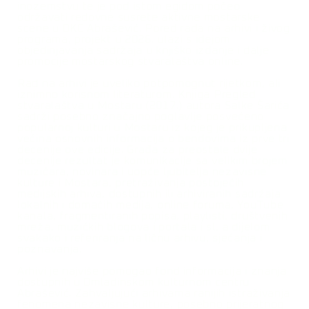
inozemstvu te je pod istom egidom počeo
održavati redovne susrete aktivne mostarske
scene u OKC Abrašević.
Pored rada na arhivi i živog
programa, projekt u 2026. ulazi s idejom
objedinjavanja sadržaja u knjiško izdanje i dalje
promocije mostarskog stvaralaštva online.
Rad na arhivi je uveliko potpomognut rijetkom, ali
iznimno korisnom literaturom. Knjiga Pregled
stvaralaštva u Mostaru (2017.) autora Salke Šarića
sadrži posebno značajno poglavlje posvećeno
popularnoj kulturi u Mostaru iz kojeg je prikupljena
većina osnovnih informacija o bendovima iz prve tri
decenije ove edicije. Građa za preostale dvije
decenije rezultat je komunikacije sa velikim brojem
muzičara, novinara i uopće ljubitelja nezavisne
kulture i Mostara, pretraživanja postojećih
medijskih arhiva, dostupnih ili arhiviranih sadržaja
lokalnih i domaćih medija, online foruma, YouTube
kanala, fragmentiranih popisa, playlisti, društvenih
mreža, muzičkih blogova i portala i sl, a dijelom
svakako i referiranja na ličnu arhivu, sjećanja i
poznavanja.
Arhivi je najviše pomogao fond informacija i znanja
dostupnih u Omladinskom kulturnom centru
Abrašević. Zahvaljujući arhivama ranijih istraživanja
fenomena nezavisne kulture, posebno prijeratnog