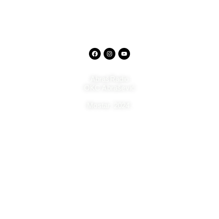
AbrašRadio
OKC Abrašević
Mostar,
2024.