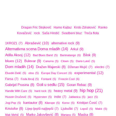
Pregled stvaralaštva u Mostaru, Salko Šarić, FMOiN,
Mostar, 2017.
Oznake:
Dragan Fric Stojković
/
Hamo Kajtaz
/
Krsto Zdraković
/
Ranko
Kovačević
/
rock
/
Saša Hindić
/
Svadbeni bluz
/
Treća flota
Abrašević
(10)
alternative rock
(9)
1KROZ1
(7)
Alternativna scena Doma mladih
(14)
Arkul
(9)
Atilla Aksoj
(12)
Bilok
(9)
Bad Blues Band
(5)
Barimatango
(6)
blues
(12)
Bulevar
(9)
Canurra
(5)
Clown
(5)
Dario Lukić
(5)
Dom mladih
(14)
Dražen Majerski
(8)
Dženan Mujić
(7)
electro
(7)
experimental
(12)
Elvedin Delić
(5)
etno
(5)
Europe Day Concert
(6)
Farsa
(7)
Feđa Ibrulj
(5)
Fontanit
(5)
Freezin Cool
(6)
Goli u sedlu
(15)
Goran Rebac
(9)
Gabrijel Prusina
(8)
hip hop
(21)
heavy metal
(9)
Handle With Care
(5)
hard rock
(5)
indie
(7)
Husein Oručević
(5)
Hypersten
(5)
Jablanica
(5)
jazz
(5)
kantautor
(8)
Kristijan Ćosić
(7)
Jogi Pop
(5)
Kilarope
(5)
Korov
(5)
Kristofor
(8)
Lijep ljepši najljepši
(7)
Ljubuški
(7)
Lopoč
(5)
Makk
(5)
Marko Jakovljević
(8)
Maska
(8)
Mak Mehić
(5)
Martara
(5)