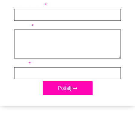
Ime i prezime
Poruka
Email
Pošalji