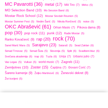
MC Pavarotti
(36)
metal
(17)
Mili Tiro
(7)
Mirko
(5)
MO Selection Band
(10)
Mo Session Band
(6)
Mostar Rock School
(12)
Mostar Sevdah Reunion
(5)
Mostar Summer Fest
(5)
Nedim Šarić
(5)
Nikola Rončević
(5)
noise
(5)
OKC Abrašević
(61)
Orhan Maslo
(7)
Pikova dama
(8)
pop
(30)
pop rock
(11)
punk
(12)
Radio Mostar
(5)
rock
(70)
rap
(20)
Ranko Kovačević
(9)
Sarajevo
(23)
Sanel Marić Mara
(5)
Sataraš
(5)
Sead Zaklan
(6)
Senad Trnovac
(5)
Senad Šuta
(5)
Slovenija
(5)
Split
(6)
Svadbeni bluz
(6)
Unija
(7)
Urbano jutro
(7)
Svečana akademija
(6)
trap
(6)
Tuzla
(6)
Zagreb
(11)
world music
(7)
Vas Legas
(5)
Vulkan
(5)
Zoster
(15)
Zemljotres
(10)
Čapljina
(7)
Đovani Ćorić
(7)
Šareno kamenje
(9)
Ženevski dekret
(8)
Željko Martinović
(6)
Živi korijeni
(5)
Dopuna ili ispravka informacija?