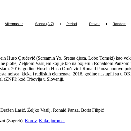
Altermostar
Scena (A-Z)
Period
Pravac
Random
ein Huso Oručević (Screamin Yo, Sretna djeca, Lobo Tomski) kao voka
lne plohe, Željkom Vasiljem koji je bio na bojleru i Ronaldom Panzom 
taru. 2016. godine Husein Huso Oručević i Ronald Panza ponovo pokreću
a dosta noisea, kicka i radijskih elemenata. 2016. godine nastupili su
l (ZNFI) kod Trbovlja u Sloveniji.
ražen Lasić, Željko Vasilj, Ronald Panza, Boris Filipić
zot (Zagreb),
Korov
,
Kukoljpromet