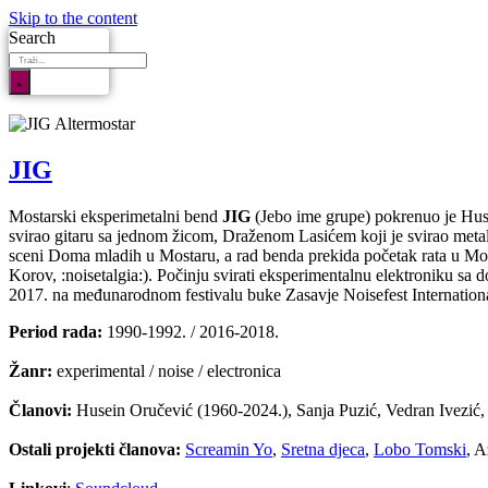
Skip to the content
Search
JIG
Mostarski eksperimetalni bend
JIG
(Jebo ime grupe) pokrenuo je Hus
svirao gitaru sa jednom žicom, Draženom Lasićem koji je svirao meta
sceni Doma mladih u Mostaru, a rad benda prekida početak rata u Mos
Korov, :noisetalgia:). Počinju svirati eksperimentalnu elektroniku s
2017. na međunarodnom festivalu buke Zasavje Noisefest Internationa
Period rada:
1990-1992. / 2016-2018.
Žanr:
experimental / noise / electronica
Članovi:
Husein Oručević (1960-2024.), Sanja Puzić, Vedran Ivezić, D
Ostali projekti članova:
Screamin Yo
,
Sretna djeca
,
Lobo Tomski
, A