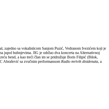
l, zajedno sa vokalisticom Sanjom Puzić, Vedranom Ivezićem koji je
na jupol bubnjevima. JIG je održao dva koncerta na Alternativnoj
 bend, a kao treći član im se pridružuje Boris Filipić (Bilok,
 u OKC Abrašević sa zvučnim performansom
Radio mrtvih disidenata
, a