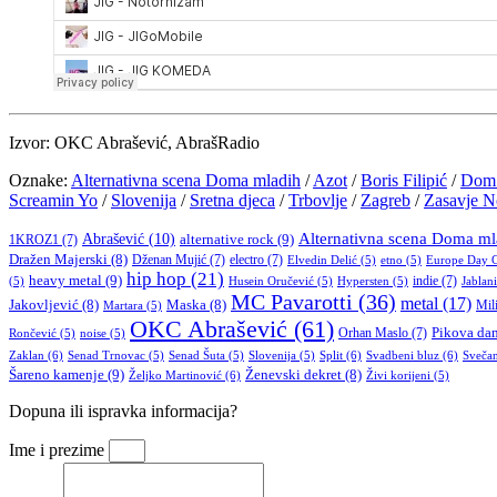
Izvor: OKC Abrašević, AbrašRadio
Oznake:
Alternativna scena Doma mladih
/
Azot
/
Boris Filipić
/
Dom 
Screamin Yo
/
Slovenija
/
Sretna djeca
/
Trbovlje
/
Zagreb
/
Zasavje No
Alternativna scena Doma ml
Abrašević
(10)
alternative rock
(9)
1KROZ1
(7)
Dražen Majerski
(8)
Dženan Mujić
(7)
electro
(7)
Europe Day C
Elvedin Delić
(5)
etno
(5)
hip hop
(21)
heavy metal
(9)
indie
(7)
(5)
Husein Oručević
(5)
Hypersten
(5)
Jablan
MC Pavarotti
(36)
metal
(17)
Jakovljević
(8)
Maska
(8)
Mil
Martara
(5)
OKC Abrašević
(61)
Orhan Maslo
(7)
Pikova da
Rončević
(5)
noise
(5)
Zaklan
(6)
Split
(6)
Svadbeni bluz
(6)
Sveča
Senad Trnovac
(5)
Senad Šuta
(5)
Slovenija
(5)
Šareno kamenje
(9)
Ženevski dekret
(8)
Željko Martinović
(6)
Živi korijeni
(5)
Dopuna ili ispravka informacija?
Ime i prezime