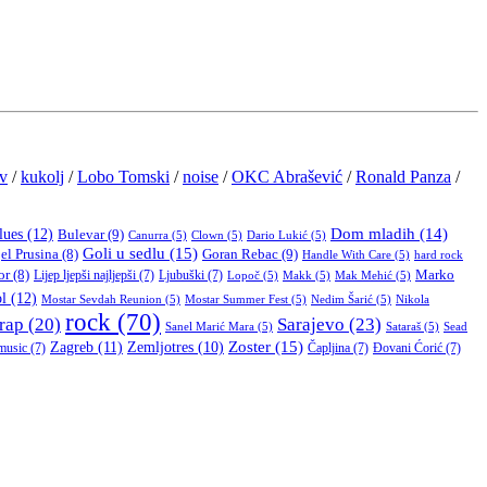
v
/
kukolj
/
Lobo Tomski
/
noise
/
OKC Abrašević
/
Ronald Panza
/
Dom mladih
(14)
lues
(12)
Bulevar
(9)
Canurra
(5)
Clown
(5)
Dario Lukić
(5)
Goli u sedlu
(15)
Goran Rebac
(9)
el Prusina
(8)
Handle With Care
(5)
hard rock
or
(8)
Lijep ljepši najljepši
(7)
Ljubuški
(7)
Marko
Lopoč
(5)
Makk
(5)
Mak Mehić
(5)
l
(12)
Mostar Sevdah Reunion
(5)
Mostar Summer Fest
(5)
Nedim Šarić
(5)
Nikola
rock
(70)
rap
(20)
Sarajevo
(23)
Sead
Sanel Marić Mara
(5)
Sataraš
(5)
Zoster
(15)
Zagreb
(11)
Zemljotres
(10)
music
(7)
Čapljina
(7)
Đovani Ćorić
(7)