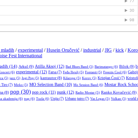
mladih
/
experimental
/
Husein Oručević
/
industrial
/
JIG
/
kick
/
Koro
ise Fest International
adih
(14)
Atilla Aksoj
(12)
b
Arkul
(9)
Bilok
(9)
Barimatango
(6)
Bad Blues Band
(5)
experimental
(12)
Farsa
(7)
Gabrij
oncert
(6)
Freezin Cool
(6)
Feđa Ibrulj
(5)
Fontanit
(5)
kantautor
(8)
Kristijan Ćosić
(7)
Kristof
ica
(5)
jazz
(5)
Jogi Pop
(5)
Kilarope
(5)
Korov
(5)
Mostar Rock Schoo
MO Selection Band
(10)
i Tiro
(7)
Mo Session Band
(6)
Mirko
(5)
pop
(30)
pop rock
(11)
punk
(12)
Ranko Kovačević
(9)
ma
(8)
Radio Mostar
(5)
Unija
(7)
Urbano jutro
(7)
world 
na akademija
(6)
trap
(6)
Tuzla
(6)
Vas Legas
(5)
Vulkan
(5)