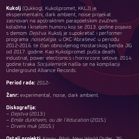
Kukolj
(Qukkogl, Kukoljpromet, KKLJ)
je
eksperimentalni, dark ambient, noise projekat
zasnovan na apstraktnim parapoetskim zvučnim
kolažima i kiselom humoru koji se
2013. godine pojavio
s demom
Dejstva
. Kukolj je supokretač i performer
programa :
noisetalgia
: u OKC Abrašević u periodu
2012-2016. te član obnovljenog mostarskog benda JIG
od 2017. godine. Kao Kukoljpromet pušta death
industrial, power electronics i horrorcore setove. 2014.
godine traka
Socijalemetik
našla se na kompilaciji
Underground Alliance Records.
Period rada:
2012-
Žanr:
experimental, noise, dark ambient
Diskografija:
–
Dejstva
(2013.)
–
Emile durkheim, ou de l’éducation
(2015.)
–
Drveni muk
(2015.)
Ostali projekti
: Korov, Bilok, New World Order, JIG