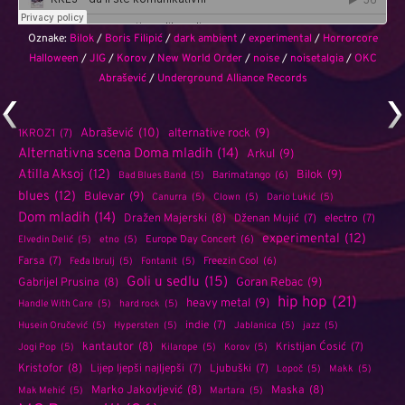
Oznake:
Bilok
/
Boris Filipić
/
dark ambient
/
experimental
/
Horrorcore
Halloween
/
JIG
/
Korov
/
New World Order
/
noise
/
noisetalgia
/
OKC
Abrašević
/
Underground Alliance Records
Abrašević
(10)
alternative rock
(9)
1KROZ1
(7)
Alternativna scena Doma mladih
(14)
Arkul
(9)
Atilla Aksoj
(12)
Bilok
(9)
Barimatango
(6)
Bad Blues Band
(5)
blues
(12)
Bulevar
(9)
Canurra
(5)
Clown
(5)
Dario Lukić
(5)
Dom mladih
(14)
Dražen Majerski
(8)
Dženan Mujić
(7)
electro
(7)
experimental
(12)
Europe Day Concert
(6)
Elvedin Delić
(5)
etno
(5)
Farsa
(7)
Freezin Cool
(6)
Feđa Ibrulj
(5)
Fontanit
(5)
Goli u sedlu
(15)
Goran Rebac
(9)
Gabrijel Prusina
(8)
hip hop
(21)
heavy metal
(9)
Handle With Care
(5)
hard rock
(5)
indie
(7)
Husein Oručević
(5)
Hypersten
(5)
Jablanica
(5)
jazz
(5)
kantautor
(8)
Kristijan Ćosić
(7)
Jogi Pop
(5)
Kilarope
(5)
Korov
(5)
Kristofor
(8)
Lijep ljepši najljepši
(7)
Ljubuški
(7)
Lopoč
(5)
Makk
(5)
Marko Jakovljević
(8)
Maska
(8)
Mak Mehić
(5)
Martara
(5)