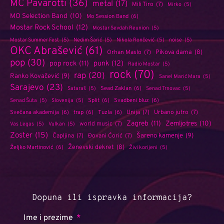
MC Pavarotti
(36)
metal
(17)
Mili Tiro
(7)
Mirko
(5)
MO Selection Band
(10)
Mo Session Band
(6)
Mostar Rock School
(12)
Mostar Sevdah Reunion
(5)
Mostar Summer Fest
(5)
Nedim Šarić
(5)
Nikola Rončević
(5)
noise
(5)
OKC Abrašević
(61)
Orhan Maslo
(7)
Pikova dama
(8)
pop
(30)
punk
(12)
pop rock
(11)
Radio Mostar
(5)
rock
(70)
rap
(20)
Ranko Kovačević
(9)
Sanel Marić Mara
(5)
Sarajevo
(23)
Sead Zaklan
(6)
Sataraš
(5)
Senad Trnovac
(5)
Split
(6)
Svadbeni bluz
(6)
Senad Šuta
(5)
Slovenija
(5)
Unija
(7)
Urbano jutro
(7)
Svečana akademija
(6)
trap
(6)
Tuzla
(6)
Zagreb
(11)
Zemljotres
(10)
world music
(7)
Vas Legas
(5)
Vulkan
(5)
Zoster
(15)
Šareno kamenje
(9)
Čapljina
(7)
Đovani Ćorić
(7)
Ženevski dekret
(8)
Željko Martinović
(6)
Živi korijeni
(5)
Dopuna ili ispravka informacija?
Ime i prezime