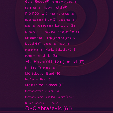
Goran Rebac
(9)
Handle With Care
(5)
heavy metal
(9)
hard rock
(5)
hip hop
(21)
Husein Oručević
(5)
indie
(7)
Hypersten
(5)
Jablanica
(5)
kantautor
(8)
jazz
(5)
Jogi Pop
(5)
Kristijan Ćosić
(7)
Kilarope
(5)
Korov
(5)
Kristofor
(8)
Lijep ljepši najljepši
(7)
Ljubuški
(7)
Lopoč
(5)
Makk
(5)
Marko Jakovljević
(8)
Mak Mehić
(5)
Maska
(8)
Martara
(5)
MC Pavarotti
(36)
metal
(17)
Mili Tiro
(7)
Mirko
(5)
MO Selection Band
(10)
Mo Session Band
(6)
Mostar Rock School
(12)
Mostar Sevdah Reunion
(5)
Mostar Summer Fest
(5)
Nedim Šarić
(5)
Nikola Rončević
(5)
noise
(5)
OKC Abrašević
(61)