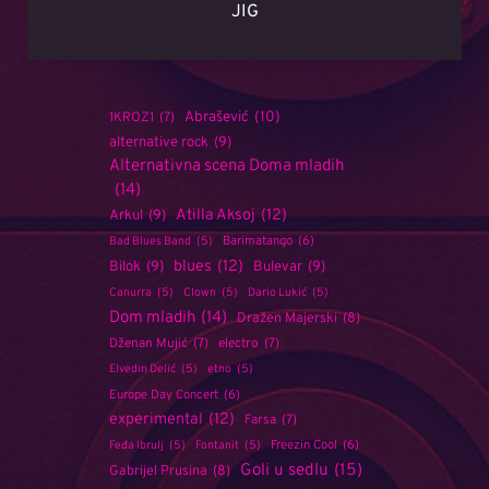
JIG
Abrašević
(10)
1KROZ1
(7)
alternative rock
(9)
Alternativna scena Doma mladih
(14)
Atilla Aksoj
(12)
Arkul
(9)
Barimatango
(6)
Bad Blues Band
(5)
blues
(12)
Bilok
(9)
Bulevar
(9)
Canurra
(5)
Clown
(5)
Dario Lukić
(5)
Dom mladih
(14)
Dražen Majerski
(8)
Dženan Mujić
(7)
electro
(7)
Elvedin Delić
(5)
etno
(5)
Europe Day Concert
(6)
experimental
(12)
Farsa
(7)
Freezin Cool
(6)
Feđa Ibrulj
(5)
Fontanit
(5)
Goli u sedlu
(15)
Gabrijel Prusina
(8)