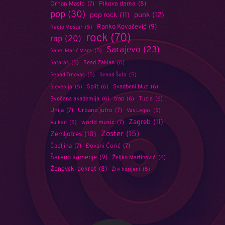
Orhan Maslo
(7)
Pikova dama
(8)
pop
(30)
punk
(12)
pop rock
(11)
Ranko Kovačević
(9)
Radio Mostar
(5)
rock
(70)
rap
(20)
Sarajevo
(23)
Sanel Marić Mara
(5)
Sead Zaklan
(6)
Sataraš
(5)
Senad Trnovac
(5)
Senad Šuta
(5)
Split
(6)
Svadbeni bluz
(6)
Slovenija
(5)
Svečana akademija
(6)
trap
(6)
Tuzla
(6)
Unija
(7)
Urbano jutro
(7)
Vas Legas
(5)
Zagreb
(11)
world music
(7)
Vulkan
(5)
Zoster
(15)
Zemljotres
(10)
Čapljina
(7)
Đovani Ćorić
(7)
Šareno kamenje
(9)
Željko Martinović
(6)
Ženevski dekret
(8)
Živi korijeni
(5)