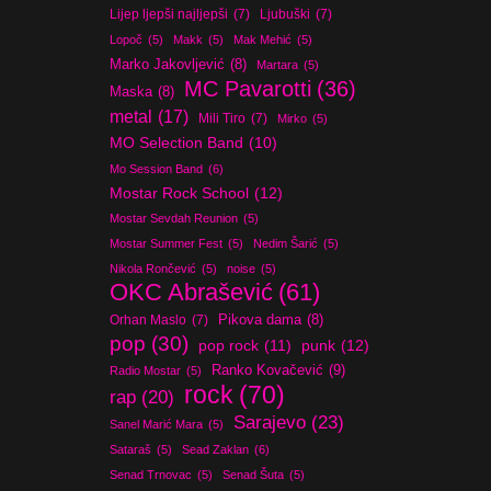
Lijep ljepši najljepši
(7)
Ljubuški
(7)
Lopoč
(5)
Makk
(5)
Mak Mehić
(5)
Marko Jakovljević
(8)
Martara
(5)
MC Pavarotti
(36)
Maska
(8)
metal
(17)
Mili Tiro
(7)
Mirko
(5)
MO Selection Band
(10)
Mo Session Band
(6)
Mostar Rock School
(12)
Mostar Sevdah Reunion
(5)
Mostar Summer Fest
(5)
Nedim Šarić
(5)
Nikola Rončević
(5)
noise
(5)
OKC Abrašević
(61)
Orhan Maslo
(7)
Pikova dama
(8)
pop
(30)
pop rock
(11)
punk
(12)
Ranko Kovačević
(9)
Radio Mostar
(5)
rock
(70)
rap
(20)
Sarajevo
(23)
Sanel Marić Mara
(5)
Sataraš
(5)
Sead Zaklan
(6)
Senad Trnovac
(5)
Senad Šuta
(5)