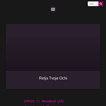
Scena (A-Z)
Relja Tvoje Ochi
Abrašević
(10)
1KROZ1
(7)