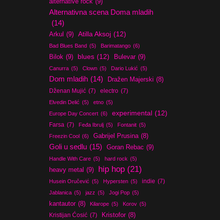
alternative rock
(9)
Alternativna scena Doma mladih
(14)
Atilla Aksoj
(12)
Arkul
(9)
Bad Blues Band
(5)
Barimatango
(6)
blues
(12)
Bilok
(9)
Bulevar
(9)
Canurra
(5)
Clown
(5)
Dario Lukić
(5)
Dom mladih
(14)
Dražen Majerski
(8)
Dženan Mujić
(7)
electro
(7)
Elvedin Delić
(5)
etno
(5)
experimental
(12)
Europe Day Concert
(6)
Farsa
(7)
Feđa Ibrulj
(5)
Fontanit
(5)
Gabrijel Prusina
(8)
Freezin Cool
(6)
Goli u sedlu
(15)
Goran Rebac
(9)
Handle With Care
(5)
hard rock
(5)
hip hop
(21)
heavy metal
(9)
indie
(7)
Husein Oručević
(5)
Hypersten
(5)
Jablanica
(5)
jazz
(5)
Jogi Pop
(5)
kantautor
(8)
Kilarope
(5)
Korov
(5)
Kristijan Ćosić
(7)
Kristofor
(8)