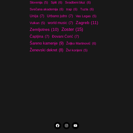
Slovenija
(5)
Split
(6)
Svadbeni bluz
(6)
Svečana akademija
(6)
trap
(6)
Tuzla
(6)
Unija
(7)
Urbano jutro
(7)
Vas Legas
(5)
Zagreb
(11)
world music
(7)
Vulkan
(5)
Zoster
(15)
Zemljotres
(10)
Čapljina
(7)
Đovani Ćorić
(7)
Šareno kamenje
(9)
Željko Martinović
(6)
Ženevski dekret
(8)
Živi korijeni
(5)