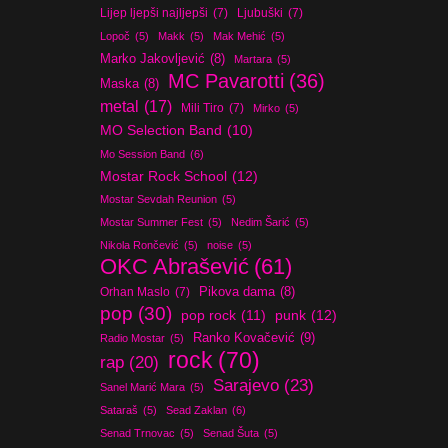
Lijep ljepši najljepši
(7)
Ljubuški
(7)
Lopoč
(5)
Makk
(5)
Mak Mehić
(5)
Marko Jakovljević
(8)
Martara
(5)
MC Pavarotti
(36)
Maska
(8)
metal
(17)
Mili Tiro
(7)
Mirko
(5)
MO Selection Band
(10)
Mo Session Band
(6)
Mostar Rock School
(12)
Mostar Sevdah Reunion
(5)
Mostar Summer Fest
(5)
Nedim Šarić
(5)
Nikola Rončević
(5)
noise
(5)
OKC Abrašević
(61)
Orhan Maslo
(7)
Pikova dama
(8)
pop
(30)
pop rock
(11)
punk
(12)
Ranko Kovačević
(9)
Radio Mostar
(5)
rock
(70)
rap
(20)
Sarajevo
(23)
Sanel Marić Mara
(5)
Sataraš
(5)
Sead Zaklan
(6)
Senad Trnovac
(5)
Senad Šuta
(5)