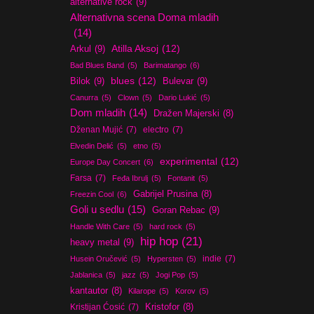
alternative rock
(9)
Alternativna scena Doma mladih
(14)
Atilla Aksoj
(12)
Arkul
(9)
Bad Blues Band
(5)
Barimatango
(6)
blues
(12)
Bilok
(9)
Bulevar
(9)
Canurra
(5)
Clown
(5)
Dario Lukić
(5)
Dom mladih
(14)
Dražen Majerski
(8)
Dženan Mujić
(7)
electro
(7)
Elvedin Delić
(5)
etno
(5)
experimental
(12)
Europe Day Concert
(6)
Farsa
(7)
Feđa Ibrulj
(5)
Fontanit
(5)
Gabrijel Prusina
(8)
Freezin Cool
(6)
Goli u sedlu
(15)
Goran Rebac
(9)
Handle With Care
(5)
hard rock
(5)
hip hop
(21)
heavy metal
(9)
indie
(7)
Husein Oručević
(5)
Hypersten
(5)
Jablanica
(5)
jazz
(5)
Jogi Pop
(5)
kantautor
(8)
Kilarope
(5)
Korov
(5)
Kristijan Ćosić
(7)
Kristofor
(8)