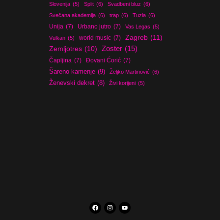
Slovenija
(5)
Split
(6)
Svadbeni bluz
(6)
Svečana akademija
(6)
trap
(6)
Tuzla
(6)
Unija
(7)
Urbano jutro
(7)
Vas Legas
(5)
Zagreb
(11)
world music
(7)
Vulkan
(5)
Zoster
(15)
Zemljotres
(10)
Čapljina
(7)
Đovani Ćorić
(7)
Šareno kamenje
(9)
Željko Martinović
(6)
Ženevski dekret
(8)
Živi korijeni
(5)