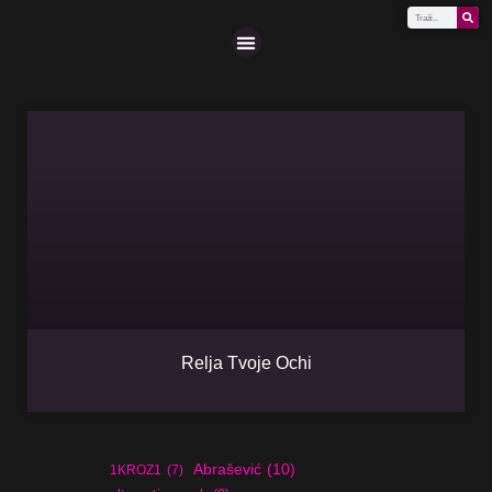
Scena (A-Z)
Relja Tvoje Ochi
Abrašević
(10)
1KROZ1
(7)