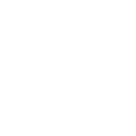
studio. Der Kollektiv/Lobel je sarađivao sa velikim
brojem mostarskih muzičara.
Muzički kritičar Branimir Lokner u beogradskom
časopisu Pop Rock 1990. godine o njihovoj kaseti
Lobel
1987-1989.
piše:
‘
Kaseta 1987-1989. predstavlja kompilaciju Lobelovih
demo radova realiziranih u saradnji sa,
pretpostavljam, povećom grupom lokalnih muzičara.
Lobelov muzički izrad nalazi inspiraciju i ideje u
postmodernističkom, postindustrijskom soundu,
ambijentalnog psihodeličnog odsjeka iz perioda 1982-
1984. godine. Lobel se također koristi i retrogradnim
pristupom mada ga različito tretira od slučaja do
slučaja, odnosno od numere do numere. Mana ovog
izdanja i samog Lobelovog izraza više se ogleda u stilu
deplasiranosti, no u stvarnom kvalitetu kojeg
ponajviše ima u narativnim brojevima. Poslušajte ako
vam se ukaže prilika numeru Annabel Lee gdje
senzualni recitativni glas Nade Šahinagić dovodi
realizaciju radnje do usijanja. Bravo. Perfektno,
emocionalno, prekriveno blagim erotskim nabojem. Za