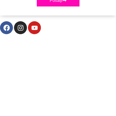
Pošalji
AbrašRadio
OKC Abrašević
Mostar,
2024.