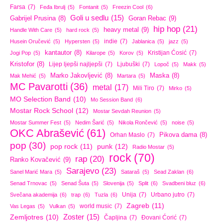
Farsa
(7)
Feđa Ibrulj
(5)
Fontanit
(5)
Freezin Cool
(6)
Goli u sedlu
(15)
Goran Rebac
(9)
Gabrijel Prusina
(8)
hip hop
(21)
heavy metal
(9)
Handle With Care
(5)
hard rock
(5)
indie
(7)
Husein Oručević
(5)
Hypersten
(5)
Jablanica
(5)
jazz
(5)
kantautor
(8)
Kristijan Ćosić
(7)
Jogi Pop
(5)
Kilarope
(5)
Korov
(5)
Kristofor
(8)
Lijep ljepši najljepši
(7)
Ljubuški
(7)
Lopoč
(5)
Makk
(5)
Marko Jakovljević
(8)
Maska
(8)
Mak Mehić
(5)
Martara
(5)
MC Pavarotti
(36)
metal
(17)
Mili Tiro
(7)
Mirko
(5)
MO Selection Band
(10)
Mo Session Band
(6)
Mostar Rock School
(12)
Mostar Sevdah Reunion
(5)
Mostar Summer Fest
(5)
Nedim Šarić
(5)
Nikola Rončević
(5)
noise
(5)
OKC Abrašević
(61)
Orhan Maslo
(7)
Pikova dama
(8)
pop
(30)
pop rock
(11)
punk
(12)
Radio Mostar
(5)
rock
(70)
rap
(20)
Ranko Kovačević
(9)
Sarajevo
(23)
Sanel Marić Mara
(5)
Sataraš
(5)
Sead Zaklan
(6)
Senad Trnovac
(5)
Senad Šuta
(5)
Slovenija
(5)
Split
(6)
Svadbeni bluz
(6)
Unija
(7)
Urbano jutro
(7)
Svečana akademija
(6)
trap
(6)
Tuzla
(6)
Zagreb
(11)
world music
(7)
Vas Legas
(5)
Vulkan
(5)
Zoster
(15)
Zemljotres
(10)
Čapljina
(7)
Đovani Ćorić
(7)