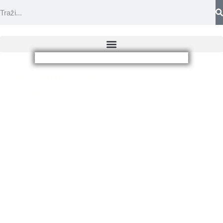
Der Kollektiv / Lobel
Der Kollektiv
je bio projekt Lobela Perića, mostarskog
klavijaturiste i kompozitora koji se po njemu često
nazivao i samo
Lobel
. Činili su ga još i vokal Ivor Vlašić
i basista Sadik Kreso. Nisu nastupali uživo, ali su
njihove demo snimke redovno puštane na Radiju
Mostar i Radiju Sarajevo. Prvi demo za snimili su u
studiju Mire Pandura 1987. godine. Pjesma
Testament
bila je nekoliko sedmica u nizu na top listi Omladinskog
programa Radija Sarajevo. Uslijedio je prepjev pjesme
Annabel Lee
Edgara Allana Poea sniman u studiju
Ranka Rane Kovačevića 1989. godine. Na pjesmi
gostuje pjevačica Nada Šahinagić. Kasnije je Lobel
zajedno sa Vedranom Bostandžićem pokrenuo vlastiti