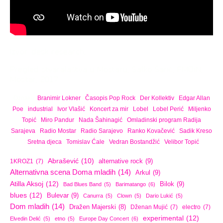
Izvor: desk research,
Pregled stvaralaštva u Mostaru, Salko Šarić, FMOiN,
Mostar, 2017.
Oznake:
Branimir Lokner
/
Časopis Pop Rock
/
Der Kollektiv
/
Edgar Allan
Poe
/
industrial
/
Ivor Vlašić
/
Koncert za mir
/
Lobel
/
Lobel Perić
/
Miljenko
Topić
/
Miro Pandur
/
Nada Šahinagić
/
Omladinski program Radija
Sarajeva
/
Radio Mostar
/
Radio Sarajevo
/
Ranko Kovačević
/
Sadik Kreso
/
Sretna djeca
/
Tomislav Ćale
/
Vedran Bostandžić
/
Velibor Topić
Abrašević
(10)
alternative rock
(9)
1KROZ1
(7)
Alternativna scena Doma mladih
(14)
Arkul
(9)
Atilla Aksoj
(12)
Bilok
(9)
Bad Blues Band
(5)
Barimatango
(6)
blues
(12)
Bulevar
(9)
Canurra
(5)
Clown
(5)
Dario Lukić
(5)
Dom mladih
(14)
Dražen Majerski
(8)
Dženan Mujić
(7)
electro
(7)
experimental
(12)
Elvedin Delić
(5)
etno
(5)
Europe Day Concert
(6)