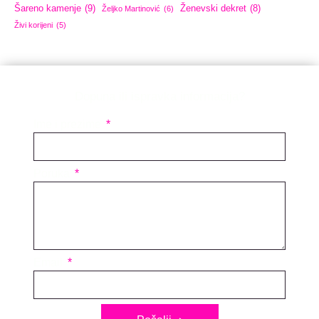
Šareno kamenje
(9)
Ženevski dekret
(8)
Željko Martinović
(6)
Živi korijeni
(5)
Dopuna ili ispravka informacija?
Ime i prezime
Poruka
Email