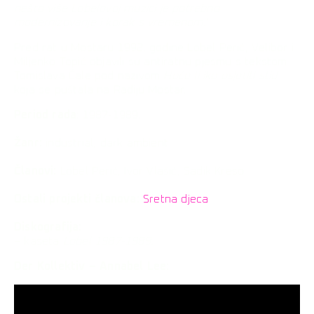
nešto više Lobelovoj muzici je potrebno
modernizovanje i korak s vremenom.
‘
Pred rat u Mostaru 1992. godine Lobel Perić, Velibor i
Miljenko Topić objavili su antiratnu pjesmu s tekstom
Tomislava Ćale pod nazivom
Hoće li iko osjetiti stid
koja se puštala na Radiju Mostar.
Period rada
: 1987-1989.
Žanr:
industrial, dark ambient
Članovi:
Lobel Perić, Ivor Vlašić, Sadik Kreso
Ostali projekti članova:
Sretna djeca
Diskografija:
– kaseta
Lobel 1987-1989.
Der Kollektiv – Annabel Lee: