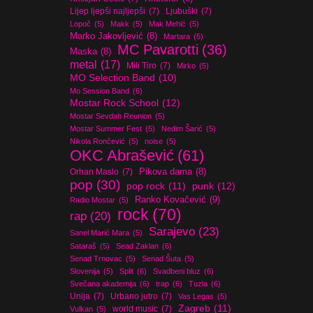
Lijep ljepši najljepši
(7)
Ljubuški
(7)
Lopoč
(5)
Makk
(5)
Mak Mehić
(5)
Marko Jakovljević
(8)
Martara
(5)
MC Pavarotti
(36)
Maska
(8)
metal
(17)
Mili Tiro
(7)
Mirko
(5)
MO Selection Band
(10)
Mo Session Band
(6)
Mostar Rock School
(12)
Mostar Sevdah Reunion
(5)
Mostar Summer Fest
(5)
Nedim Šarić
(5)
Nikola Rončević
(5)
noise
(5)
OKC Abrašević
(61)
Orhan Maslo
(7)
Pikova dama
(8)
pop
(30)
pop rock
(11)
punk
(12)
Ranko Kovačević
(9)
Radio Mostar
(5)
rock
(70)
rap
(20)
Sarajevo
(23)
Sanel Marić Mara
(5)
Sataraš
(5)
Sead Zaklan
(6)
Senad Trnovac
(5)
Senad Šuta
(5)
Slovenija
(5)
Split
(6)
Svadbeni bluz
(6)
Svečana akademija
(6)
trap
(6)
Tuzla
(6)
Unija
(7)
Urbano jutro
(7)
Vas Legas
(5)
Zagreb
(11)
world music
(7)
Vulkan
(5)