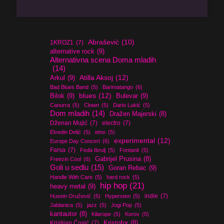
Abrašević
(10)
1KROZ1
(7)
alternative rock
(9)
Alternativna scena Doma mladih
(14)
Atilla Aksoj
(12)
Arkul
(9)
Bad Blues Band
(5)
Barimatango
(6)
blues
(12)
Bilok
(9)
Bulevar
(9)
Canurra
(5)
Clown
(5)
Dario Lukić
(5)
Dom mladih
(14)
Dražen Majerski
(8)
Dženan Mujić
(7)
electro
(7)
Elvedin Delić
(5)
etno
(5)
experimental
(12)
Europe Day Concert
(6)
Farsa
(7)
Feđa Ibrulj
(5)
Fontanit
(5)
Gabrijel Prusina
(8)
Freezin Cool
(6)
Goli u sedlu
(15)
Goran Rebac
(9)
Handle With Care
(5)
hard rock
(5)
hip hop
(21)
heavy metal
(9)
indie
(7)
Husein Oručević
(5)
Hypersten
(5)
Jablanica
(5)
jazz
(5)
Jogi Pop
(5)
kantautor
(8)
Kilarope
(5)
Korov
(5)
Kristijan Ćosić
(7)
Kristofor
(8)