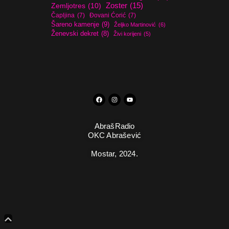
Zoster
(15)
Zemljotres
(10)
Čapljina
(7)
Đovani Ćorić
(7)
Šareno kamenje
(9)
Željko Martinović
(6)
Ženevski dekret
(8)
Živi korijeni
(5)
AbrašRadio
OKC Abrašević
Mostar,
2024.