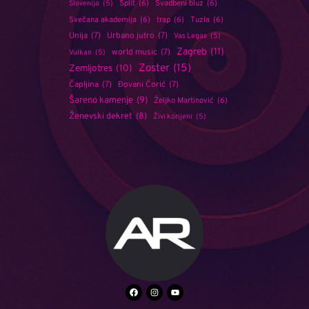
Split
(6)
Svadbeni bluz
(6)
Slovenija
(5)
Svečana akademija
(6)
trap
(6)
Tuzla
(6)
Unija
(7)
Urbano jutro
(7)
Vas Legas
(5)
Zagreb
(11)
world music
(7)
Vulkan
(5)
Zoster
(15)
Zemljotres
(10)
Čapljina
(7)
Đovani Ćorić
(7)
Šareno kamenje
(9)
Željko Martinović
(6)
Ženevski dekret
(8)
Živi korijeni
(5)