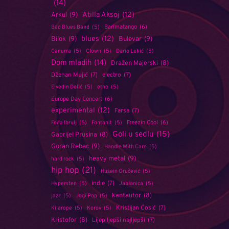
(14)
Atilla Aksoj
(12)
Arkul
(9)
Barimatango
(6)
Bad Blues Band
(5)
blues
(12)
Bilok
(9)
Bulevar
(9)
Canurra
(5)
Clown
(5)
Dario Lukić
(5)
Dom mladih
(14)
Dražen Majerski
(8)
Dženan Mujić
(7)
electro
(7)
Elvedin Delić
(5)
etno
(5)
Europe Day Concert
(6)
experimental
(12)
Farsa
(7)
Freezin Cool
(6)
Feđa Ibrulj
(5)
Fontanit
(5)
Goli u sedlu
(15)
Gabrijel Prusina
(8)
Goran Rebac
(9)
Handle With Care
(5)
heavy metal
(9)
hard rock
(5)
hip hop
(21)
Husein Oručević
(5)
indie
(7)
Hypersten
(5)
Jablanica
(5)
kantautor
(8)
jazz
(5)
Jogi Pop
(5)
Kristijan Ćosić
(7)
Kilarope
(5)
Korov
(5)
Kristofor
(8)
Lijep ljepši najljepši
(7)