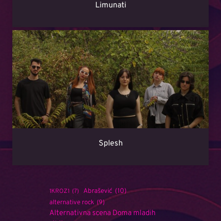
Limunati
Splesh
Abrašević
(10)
1KROZ1
(7)
alternative rock
(9)
Alternativna scena Doma mladih