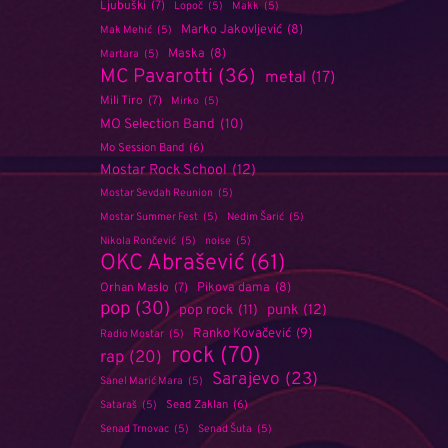
Ljubuški
(7)
Lopoč
(5)
Makk
(5)
Marko Jakovljević
(8)
Mak Mehić
(5)
Maska
(8)
Martara
(5)
MC Pavarotti
(36)
metal
(17)
Mili Tiro
(7)
Mirko
(5)
MO Selection Band
(10)
Mo Session Band
(6)
Mostar Rock School
(12)
Mostar Sevdah Reunion
(5)
Mostar Summer Fest
(5)
Nedim Šarić
(5)
Nikola Rončević
(5)
noise
(5)
OKC Abrašević
(61)
Orhan Maslo
(7)
Pikova dama
(8)
pop
(30)
punk
(12)
pop rock
(11)
Ranko Kovačević
(9)
Radio Mostar
(5)
rock
(70)
rap
(20)
Sarajevo
(23)
Sanel Marić Mara
(5)
Sead Zaklan
(6)
Sataraš
(5)
Senad Trnovac
(5)
Senad Šuta
(5)