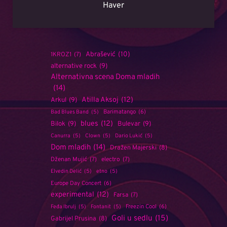
Haver
Abrašević
(10)
1KROZ1
(7)
alternative rock
(9)
Alternativna scena Doma mladih
(14)
Atilla Aksoj
(12)
Arkul
(9)
Barimatango
(6)
Bad Blues Band
(5)
blues
(12)
Bilok
(9)
Bulevar
(9)
Canurra
(5)
Clown
(5)
Dario Lukić
(5)
Dom mladih
(14)
Dražen Majerski
(8)
Dženan Mujić
(7)
electro
(7)
Elvedin Delić
(5)
etno
(5)
Europe Day Concert
(6)
experimental
(12)
Farsa
(7)
Freezin Cool
(6)
Feđa Ibrulj
(5)
Fontanit
(5)
Goli u sedlu
(15)
Gabrijel Prusina
(8)