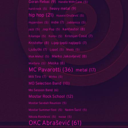
Goran Rebac
(9)
Handle With Care
(5)
heavy metal
(9)
hard rock
(5)
hip hop
(21)
Husein Oručević
(5)
indie
(7)
Hypersten
(5)
Jablanica
(5)
kantautor
(8)
jazz
(5)
Jogi Pop
(5)
Kristijan Ćosić
(7)
Kilarope
(5)
Korov
(5)
Kristofor
(8)
Lijep ljepši najljepši
(7)
Ljubuški
(7)
Lopoč
(5)
Makk
(5)
Marko Jakovljević
(8)
Mak Mehić
(5)
Maska
(8)
Martara
(5)
MC Pavarotti
(36)
metal
(17)
Mili Tiro
(7)
Mirko
(5)
MO Selection Band
(10)
Mo Session Band
(6)
Mostar Rock School
(12)
Mostar Sevdah Reunion
(5)
Mostar Summer Fest
(5)
Nedim Šarić
(5)
Nikola Rončević
(5)
noise
(5)
OKC Abrašević
(61)