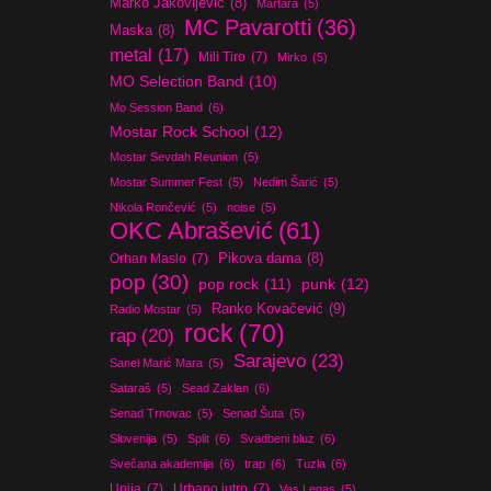
Marko Jakovljević
(8)
Martara
(5)
MC Pavarotti
(36)
Maska
(8)
metal
(17)
Mili Tiro
(7)
Mirko
(5)
MO Selection Band
(10)
Mo Session Band
(6)
Mostar Rock School
(12)
Mostar Sevdah Reunion
(5)
Mostar Summer Fest
(5)
Nedim Šarić
(5)
Nikola Rončević
(5)
noise
(5)
OKC Abrašević
(61)
Orhan Maslo
(7)
Pikova dama
(8)
pop
(30)
pop rock
(11)
punk
(12)
Ranko Kovačević
(9)
Radio Mostar
(5)
rock
(70)
rap
(20)
Sarajevo
(23)
Sanel Marić Mara
(5)
Sataraš
(5)
Sead Zaklan
(6)
Senad Trnovac
(5)
Senad Šuta
(5)
Slovenija
(5)
Split
(6)
Svadbeni bluz
(6)
Svečana akademija
(6)
trap
(6)
Tuzla
(6)
Unija
(7)
Urbano jutro
(7)
Vas Legas
(5)