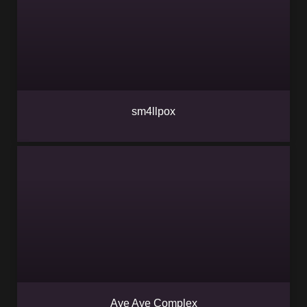
sm4llpox
Aye Aye Complex