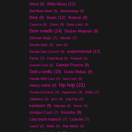
Atilla Aksoj
(12)
Arkul
(9)
Bad Blues Band
(5)
Barimatango
(6)
blues
(12)
Bilok
(9)
Bulevar
(9)
Canurra
(5)
Clown
(5)
Dario Lukić
(5)
Dom mladih
(14)
Dražen Majerski
(8)
Dženan Mujić
(7)
electro
(7)
Elvedin Delić
(5)
etno
(5)
experimental
(12)
Europe Day Concert
(6)
Farsa
(7)
Feđa Ibrulj
(5)
Fontanit
(5)
Gabrijel Prusina
(8)
Freezin Cool
(6)
Goli u sedlu
(15)
Goran Rebac
(9)
Handle With Care
(5)
hard rock
(5)
hip hop
(21)
heavy metal
(9)
indie
(7)
Husein Oručević
(5)
Hypersten
(5)
Jablanica
(5)
jazz
(5)
Jogi Pop
(5)
kantautor
(8)
Kilarope
(5)
Korov
(5)
Kristijan Ćosić
(7)
Kristofor
(8)
Lijep ljepši najljepši
(7)
Ljubuški
(7)
Lopoč
(5)
Makk
(5)
Mak Mehić
(5)