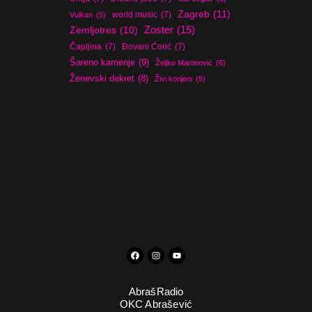
Zagreb
(11)
world music
(7)
Vulkan
(5)
Zoster
(15)
Zemljotres
(10)
Čapljina
(7)
Đovani Ćorić
(7)
Šareno kamenje
(9)
Željko Martinović
(6)
Ženevski dekret
(8)
Živi korijeni
(5)
AbrašRadio
OKC Abrašević