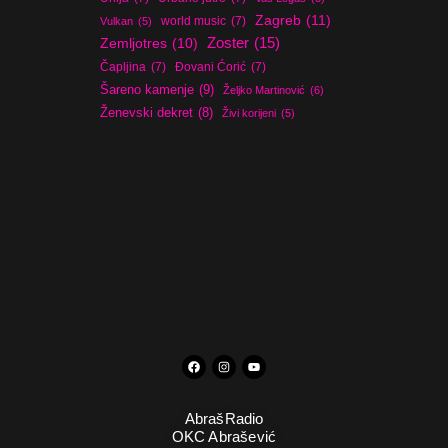
Zagreb
(11)
world music
(7)
Vulkan
(5)
Zoster
(15)
Zemljotres
(10)
Čapljina
(7)
Đovani Ćorić
(7)
Šareno kamenje
(9)
Željko Martinović
(6)
Ženevski dekret
(8)
Živi korijeni
(5)
AbrašRadio
OKC Abrašević