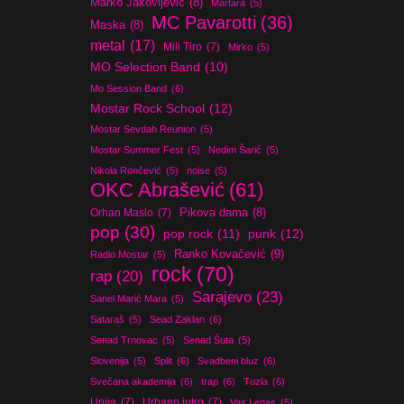
Marko Jakovljević
(8)
Martara
(5)
MC Pavarotti
(36)
Maska
(8)
metal
(17)
Mili Tiro
(7)
Mirko
(5)
MO Selection Band
(10)
Mo Session Band
(6)
Mostar Rock School
(12)
Mostar Sevdah Reunion
(5)
Mostar Summer Fest
(5)
Nedim Šarić
(5)
Nikola Rončević
(5)
noise
(5)
OKC Abrašević
(61)
Orhan Maslo
(7)
Pikova dama
(8)
pop
(30)
pop rock
(11)
punk
(12)
Ranko Kovačević
(9)
Radio Mostar
(5)
rock
(70)
rap
(20)
Sarajevo
(23)
Sanel Marić Mara
(5)
Sataraš
(5)
Sead Zaklan
(6)
Senad Trnovac
(5)
Senad Šuta
(5)
Slovenija
(5)
Split
(6)
Svadbeni bluz
(6)
Svečana akademija
(6)
trap
(6)
Tuzla
(6)
Unija
(7)
Urbano jutro
(7)
Vas Legas
(5)