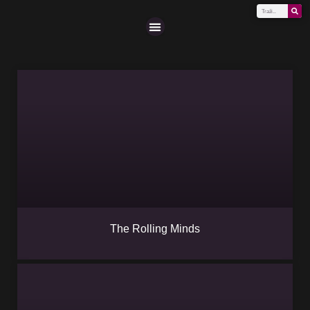
Scena (A-Z)
The Rolling Minds