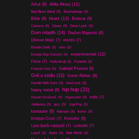
Atilla Aksoj
(12)
Arkul
(9)
Bad Blues Band
(5)
Barimatango
(6)
blues
(12)
Bilok
(9)
Bulevar
(9)
Canurra
(5)
Clown
(5)
Dario Lukić
(5)
Dom mladih
(14)
Dražen Majerski
(8)
Dženan Mujić
(7)
electro
(7)
Elvedin Delić
(5)
etno
(5)
experimental
(12)
Europe Day Concert
(6)
Farsa
(7)
Feđa Ibrulj
(5)
Fontanit
(5)
Gabrijel Prusina
(8)
Freezin Cool
(6)
Goli u sedlu
(15)
Goran Rebac
(9)
Handle With Care
(5)
hard rock
(5)
hip hop
(21)
heavy metal
(9)
indie
(7)
Husein Oručević
(5)
Hypersten
(5)
Jablanica
(5)
jazz
(5)
Jogi Pop
(5)
kantautor
(8)
Kilarope
(5)
Korov
(5)
Kristijan Ćosić
(7)
Kristofor
(8)
Lijep ljepši najljepši
(7)
Ljubuški
(7)
Lopoč
(5)
Makk
(5)
Mak Mehić
(5)