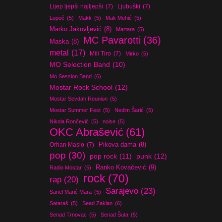
Lijep ljepši najljepši
(7)
Ljubuški
(7)
Lopoč
(5)
Makk
(5)
Mak Mehić
(5)
Marko Jakovljević
(8)
Martara
(5)
MC Pavarotti
(36)
Maska
(8)
metal
(17)
Mili Tiro
(7)
Mirko
(5)
MO Selection Band
(10)
Mo Session Band
(6)
Mostar Rock School
(12)
Mostar Sevdah Reunion
(5)
Mostar Summer Fest
(5)
Nedim Šarić
(5)
Nikola Rončević
(5)
noise
(5)
OKC Abrašević
(61)
Orhan Maslo
(7)
Pikova dama
(8)
pop
(30)
pop rock
(11)
punk
(12)
Ranko Kovačević
(9)
Radio Mostar
(5)
rock
(70)
rap
(20)
Sarajevo
(23)
Sanel Marić Mara
(5)
Sataraš
(5)
Sead Zaklan
(6)
Senad Trnovac
(5)
Senad Šuta
(5)