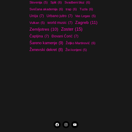
Slovenija
(5)
Split
(6)
Svadbeni bluz
(6)
Svečana akademija
(6)
trap
(6)
Tuzla
(6)
Unija
(7)
Urbano jutro
(7)
Vas Legas
(5)
Zagreb
(11)
world music
(7)
Vulkan
(5)
Zoster
(15)
Zemljotres
(10)
Čapljina
(7)
Đovani Ćorić
(7)
Šareno kamenje
(9)
Željko Martinović
(6)
Ženevski dekret
(8)
Živi korijeni
(5)