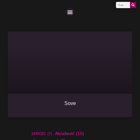
Scena (A-Z)
Sove
Abrašević
(10)
1KROZ1
(7)