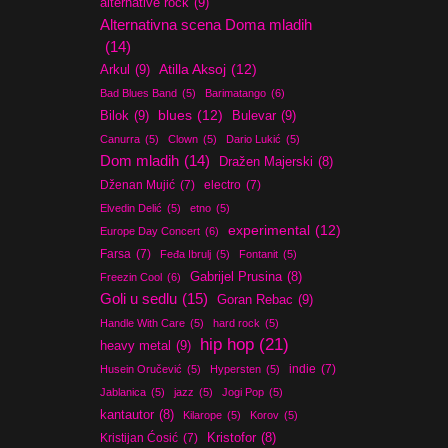
alternative rock
(9)
Alternativna scena Doma mladih
(14)
Atilla Aksoj
(12)
Arkul
(9)
Bad Blues Band
(5)
Barimatango
(6)
blues
(12)
Bilok
(9)
Bulevar
(9)
Canurra
(5)
Clown
(5)
Dario Lukić
(5)
Dom mladih
(14)
Dražen Majerski
(8)
Dženan Mujić
(7)
electro
(7)
Elvedin Delić
(5)
etno
(5)
experimental
(12)
Europe Day Concert
(6)
Farsa
(7)
Feđa Ibrulj
(5)
Fontanit
(5)
Gabrijel Prusina
(8)
Freezin Cool
(6)
Goli u sedlu
(15)
Goran Rebac
(9)
Handle With Care
(5)
hard rock
(5)
hip hop
(21)
heavy metal
(9)
indie
(7)
Husein Oručević
(5)
Hypersten
(5)
Jablanica
(5)
jazz
(5)
Jogi Pop
(5)
kantautor
(8)
Kilarope
(5)
Korov
(5)
Kristijan Ćosić
(7)
Kristofor
(8)