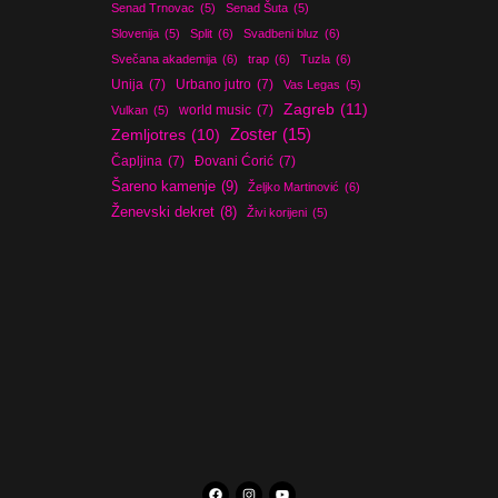
Senad Trnovac
(5)
Senad Šuta
(5)
Slovenija
(5)
Split
(6)
Svadbeni bluz
(6)
Svečana akademija
(6)
trap
(6)
Tuzla
(6)
Unija
(7)
Urbano jutro
(7)
Vas Legas
(5)
Zagreb
(11)
world music
(7)
Vulkan
(5)
Zoster
(15)
Zemljotres
(10)
Čapljina
(7)
Đovani Ćorić
(7)
Šareno kamenje
(9)
Željko Martinović
(6)
Ženevski dekret
(8)
Živi korijeni
(5)