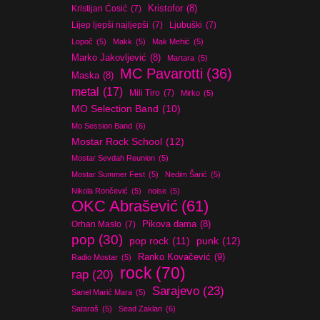
Kristijan Ćosić
(7)
Kristofor
(8)
Lijep ljepši najljepši
(7)
Ljubuški
(7)
Lopoč
(5)
Makk
(5)
Mak Mehić
(5)
Marko Jakovljević
(8)
Martara
(5)
MC Pavarotti
(36)
Maska
(8)
metal
(17)
Mili Tiro
(7)
Mirko
(5)
MO Selection Band
(10)
Mo Session Band
(6)
Mostar Rock School
(12)
Mostar Sevdah Reunion
(5)
Mostar Summer Fest
(5)
Nedim Šarić
(5)
Nikola Rončević
(5)
noise
(5)
OKC Abrašević
(61)
Orhan Maslo
(7)
Pikova dama
(8)
pop
(30)
pop rock
(11)
punk
(12)
Ranko Kovačević
(9)
Radio Mostar
(5)
rock
(70)
rap
(20)
Sarajevo
(23)
Sanel Marić Mara
(5)
Sataraš
(5)
Sead Zaklan
(6)