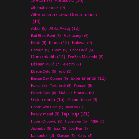
Abrašević
(10)
1KROZ1
(7)
alternative rock
(9)
Alternativna scena Doma mladih
(14)
Atilla Aksoj
(12)
Arkul
(9)
Bad Blues Band
(5)
Barimatango
(6)
blues
(12)
Bilok
(9)
Bulevar
(9)
Canurra
(5)
Clown
(5)
Dario Lukić
(5)
Dom mladih
(14)
Dražen Majerski
(8)
Dženan Mujić
(7)
electro
(7)
Elvedin Delić
(5)
etno
(5)
experimental
(12)
Europe Day Concert
(6)
Farsa
(7)
Feđa Ibrulj
(5)
Fontanit
(5)
Gabrijel Prusina
(8)
Freezin Cool
(6)
Goli u sedlu
(15)
Goran Rebac
(9)
Handle With Care
(5)
hard rock
(5)
hip hop
(21)
heavy metal
(9)
indie
(7)
Husein Oručević
(5)
Hypersten
(5)
Jablanica
(5)
jazz
(5)
Jogi Pop
(5)
kantautor
(8)
Kilarope
(5)
Korov
(5)