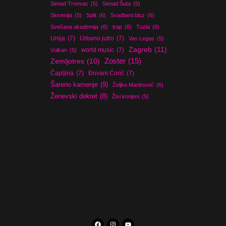
Senad Trnovac
(5)
Senad Šuta
(5)
Slovenija
(5)
Split
(6)
Svadbeni bluz
(6)
Svečana akademija
(6)
trap
(6)
Tuzla
(6)
Unija
(7)
Urbano jutro
(7)
Vas Legas
(5)
Zagreb
(11)
world music
(7)
Vulkan
(5)
Zoster
(15)
Zemljotres
(10)
Čapljina
(7)
Đovani Ćorić
(7)
Šareno kamenje
(9)
Željko Martinović
(6)
Ženevski dekret
(8)
Živi korijeni
(5)