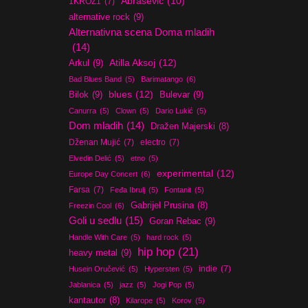
Abrašević
(10)
1KROZ1
(7)
alternative rock
(9)
Alternativna scena Doma mladih
(14)
Atilla Aksoj
(12)
Arkul
(9)
Bad Blues Band
(5)
Barimatango
(6)
blues
(12)
Bilok
(9)
Bulevar
(9)
Canurra
(5)
Clown
(5)
Dario Lukić
(5)
Dom mladih
(14)
Dražen Majerski
(8)
Dženan Mujić
(7)
electro
(7)
Elvedin Delić
(5)
etno
(5)
experimental
(12)
Europe Day Concert
(6)
Farsa
(7)
Feđa Ibrulj
(5)
Fontanit
(5)
Gabrijel Prusina
(8)
Freezin Cool
(6)
Goli u sedlu
(15)
Goran Rebac
(9)
Handle With Care
(5)
hard rock
(5)
hip hop
(21)
heavy metal
(9)
indie
(7)
Husein Oručević
(5)
Hypersten
(5)
Jablanica
(5)
jazz
(5)
Jogi Pop
(5)
kantautor
(8)
Kilarope
(5)
Korov
(5)