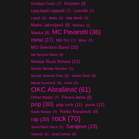
Kristijan Ćosić
(7)
Kristofor
(8)
Lijep ljepši najljepši
(7)
Ljubuški
(7)
Lopoč
(5)
Makk
(5)
Mak Mehić
(5)
Marko Jakovljević
(8)
Martara
(5)
MC Pavarotti
(36)
Maska
(8)
metal
(17)
Mili Tiro
(7)
Mirko
(5)
MO Selection Band
(10)
Mo Session Band
(6)
Mostar Rock School
(12)
Mostar Sevdah Reunion
(5)
Mostar Summer Fest
(5)
Nedim Šarić
(5)
Nikola Rončević
(5)
noise
(5)
OKC Abrašević
(61)
Orhan Maslo
(7)
Pikova dama
(8)
pop
(30)
pop rock
(11)
punk
(12)
Ranko Kovačević
(9)
Radio Mostar
(5)
rock
(70)
rap
(20)
Sarajevo
(23)
Sanel Marić Mara
(5)
Sataraš
(5)
Sead Zaklan
(6)