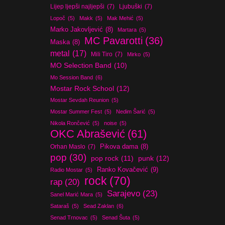
Lijep ljepši najljepši
(7)
Ljubuški
(7)
Lopoč
(5)
Makk
(5)
Mak Mehić
(5)
Marko Jakovljević
(8)
Martara
(5)
MC Pavarotti
(36)
Maska
(8)
metal
(17)
Mili Tiro
(7)
Mirko
(5)
MO Selection Band
(10)
Mo Session Band
(6)
Mostar Rock School
(12)
Mostar Sevdah Reunion
(5)
Mostar Summer Fest
(5)
Nedim Šarić
(5)
Nikola Rončević
(5)
noise
(5)
OKC Abrašević
(61)
Orhan Maslo
(7)
Pikova dama
(8)
pop
(30)
pop rock
(11)
punk
(12)
Ranko Kovačević
(9)
Radio Mostar
(5)
rock
(70)
rap
(20)
Sarajevo
(23)
Sanel Marić Mara
(5)
Sataraš
(5)
Sead Zaklan
(6)
Senad Trnovac
(5)
Senad Šuta
(5)