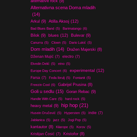
alternative rock
(9)
Alternativna scena Doma mladih
(14)
Atilla Aksoj
(12)
Arkul
(9)
Bad Blues Band
(5)
Barimatango
(6)
blues
(12)
Bilok
(9)
Bulevar
(9)
Canurra
(5)
Clown
(5)
Dario Lukić
(5)
Dom mladih
(14)
Dražen Majerski
(8)
Dženan Mujić
(7)
electro
(7)
Elvedin Delić
(5)
etno
(5)
experimental
(12)
Europe Day Concert
(6)
Farsa
(7)
Feđa Ibrulj
(5)
Fontanit
(5)
Gabrijel Prusina
(8)
Freezin Cool
(6)
Goli u sedlu
(15)
Goran Rebac
(9)
Handle With Care
(5)
hard rock
(5)
hip hop
(21)
heavy metal
(9)
indie
(7)
Husein Oručević
(5)
Hypersten
(5)
Jablanica
(5)
jazz
(5)
Jogi Pop
(5)
kantautor
(8)
Kilarope
(5)
Korov
(5)
Kristijan Ćosić
(7)
Kristofor
(8)