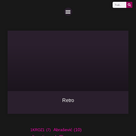
Scena (A-Z)
Retro
Abrašević
(10)
1KROZ1
(7)