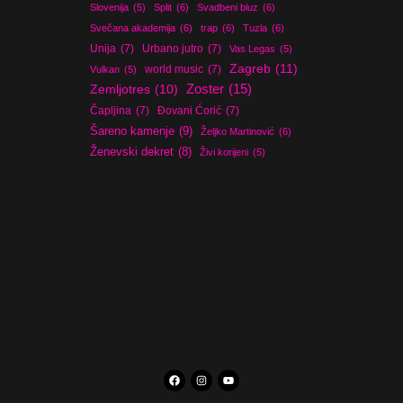
Slovenija
(5)
Split
(6)
Svadbeni bluz
(6)
Svečana akademija
(6)
trap
(6)
Tuzla
(6)
Unija
(7)
Urbano jutro
(7)
Vas Legas
(5)
Zagreb
(11)
world music
(7)
Vulkan
(5)
Zoster
(15)
Zemljotres
(10)
Čapljina
(7)
Đovani Ćorić
(7)
Šareno kamenje
(9)
Željko Martinović
(6)
Ženevski dekret
(8)
Živi korijeni
(5)