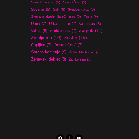
Senad Trnovac
(5)
Senad Šuta
(5)
Slovenija
(5)
Split
(6)
Svadbeni bluz
(6)
Svečana akademija
(6)
trap
(6)
Tuzla
(6)
Unija
(7)
Urbano jutro
(7)
Vas Legas
(5)
Zagreb
(11)
world music
(7)
Vulkan
(5)
Zoster
(15)
Zemljotres
(10)
Čapljina
(7)
Đovani Ćorić
(7)
Šareno kamenje
(9)
Željko Martinović
(6)
Ženevski dekret
(8)
Živi korijeni
(5)