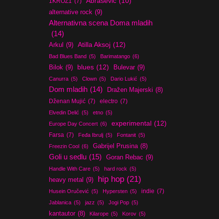
Abrašević
(10)
1KROZ1
(7)
alternative rock
(9)
Alternativna scena Doma mladih
(14)
Atilla Aksoj
(12)
Arkul
(9)
Bad Blues Band
(5)
Barimatango
(6)
blues
(12)
Bilok
(9)
Bulevar
(9)
Canurra
(5)
Clown
(5)
Dario Lukić
(5)
Dom mladih
(14)
Dražen Majerski
(8)
Dženan Mujić
(7)
electro
(7)
Elvedin Delić
(5)
etno
(5)
experimental
(12)
Europe Day Concert
(6)
Farsa
(7)
Feđa Ibrulj
(5)
Fontanit
(5)
Gabrijel Prusina
(8)
Freezin Cool
(6)
Goli u sedlu
(15)
Goran Rebac
(9)
Handle With Care
(5)
hard rock
(5)
hip hop
(21)
heavy metal
(9)
indie
(7)
Husein Oručević
(5)
Hypersten
(5)
Jablanica
(5)
jazz
(5)
Jogi Pop
(5)
kantautor
(8)
Kilarope
(5)
Korov
(5)