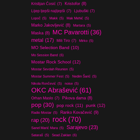
Kristijan Ćosić
(7)
Kristofor
(8)
Lijep ljepši najljepši
(7)
Ljubuški
(7)
Lopoč
(5)
Makk
(5)
Mak Mehić
(5)
Marko Jakovljević
(8)
Martara
(5)
MC Pavarotti
(36)
Maska
(8)
metal
(17)
Mili Tiro
(7)
Mirko
(5)
MO Selection Band
(10)
Mo Session Band
(6)
Mostar Rock School
(12)
Mostar Sevdah Reunion
(5)
Mostar Summer Fest
(5)
Nedim Šarić
(5)
Nikola Rončević
(5)
noise
(5)
OKC Abrašević
(61)
Orhan Maslo
(7)
Pikova dama
(8)
pop
(30)
pop rock
(11)
punk
(12)
Ranko Kovačević
(9)
Radio Mostar
(5)
rock
(70)
rap
(20)
Sarajevo
(23)
Sanel Marić Mara
(5)
Sataraš
(5)
Sead Zaklan
(6)