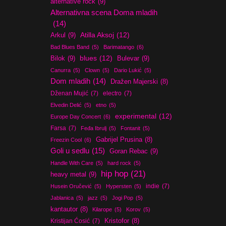
alternative rock
(9)
Alternativna scena Doma mladih
(14)
Atilla Aksoj
(12)
Arkul
(9)
Bad Blues Band
(5)
Barimatango
(6)
blues
(12)
Bilok
(9)
Bulevar
(9)
Canurra
(5)
Clown
(5)
Dario Lukić
(5)
Dom mladih
(14)
Dražen Majerski
(8)
Dženan Mujić
(7)
electro
(7)
Elvedin Delić
(5)
etno
(5)
experimental
(12)
Europe Day Concert
(6)
Farsa
(7)
Feđa Ibrulj
(5)
Fontanit
(5)
Gabrijel Prusina
(8)
Freezin Cool
(6)
Goli u sedlu
(15)
Goran Rebac
(9)
Handle With Care
(5)
hard rock
(5)
hip hop
(21)
heavy metal
(9)
indie
(7)
Husein Oručević
(5)
Hypersten
(5)
Jablanica
(5)
jazz
(5)
Jogi Pop
(5)
kantautor
(8)
Kilarope
(5)
Korov
(5)
Kristijan Ćosić
(7)
Kristofor
(8)