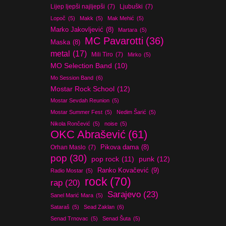
Lijep ljepši najljepši
(7)
Ljubuški
(7)
Lopoč
(5)
Makk
(5)
Mak Mehić
(5)
Marko Jakovljević
(8)
Martara
(5)
MC Pavarotti
(36)
Maska
(8)
metal
(17)
Mili Tiro
(7)
Mirko
(5)
MO Selection Band
(10)
Mo Session Band
(6)
Mostar Rock School
(12)
Mostar Sevdah Reunion
(5)
Mostar Summer Fest
(5)
Nedim Šarić
(5)
Nikola Rončević
(5)
noise
(5)
OKC Abrašević
(61)
Orhan Maslo
(7)
Pikova dama
(8)
pop
(30)
pop rock
(11)
punk
(12)
Ranko Kovačević
(9)
Radio Mostar
(5)
rock
(70)
rap
(20)
Sarajevo
(23)
Sanel Marić Mara
(5)
Sataraš
(5)
Sead Zaklan
(6)
Senad Trnovac
(5)
Senad Šuta
(5)