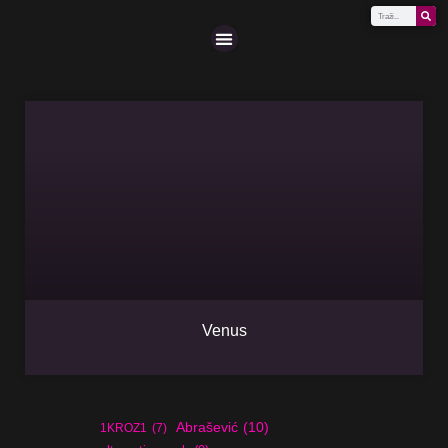
Scena (A-Z)
Venus
Abrašević
(10)
1KROZ1
(7)