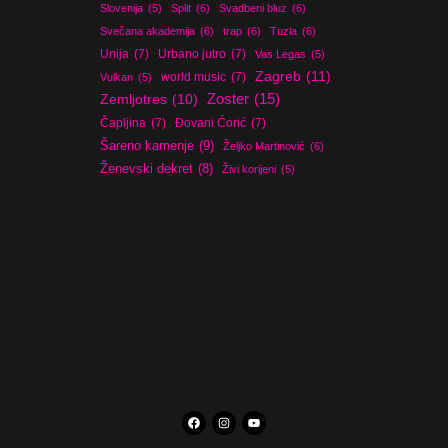
Slovenija
(5)
Split
(6)
Svadbeni bluz
(6)
Svečana akademija
(6)
trap
(6)
Tuzla
(6)
Unija
(7)
Urbano jutro
(7)
Vas Legas
(5)
Zagreb
(11)
world music
(7)
Vulkan
(5)
Zoster
(15)
Zemljotres
(10)
Čapljina
(7)
Đovani Ćorić
(7)
Šareno kamenje
(9)
Željko Martinović
(6)
Ženevski dekret
(8)
Živi korijeni
(5)