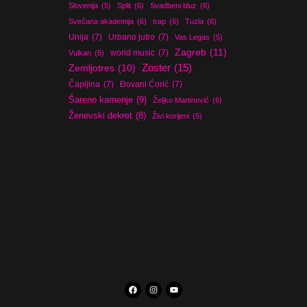
Slovenija
(5)
Split
(6)
Svadbeni bluz
(6)
Svečana akademija
(6)
trap
(6)
Tuzla
(6)
Unija
(7)
Urbano jutro
(7)
Vas Legas
(5)
Zagreb
(11)
world music
(7)
Vulkan
(5)
Zoster
(15)
Zemljotres
(10)
Čapljina
(7)
Đovani Ćorić
(7)
Šareno kamenje
(9)
Željko Martinović
(6)
Ženevski dekret
(8)
Živi korijeni
(5)