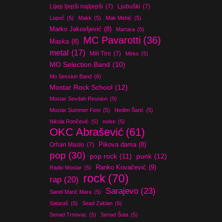
Lijep ljepši najljepši
(7)
Ljubuški
(7)
Lopoč
(5)
Makk
(5)
Mak Mehić
(5)
Marko Jakovljević
(8)
Martara
(5)
MC Pavarotti
(36)
Maska
(8)
metal
(17)
Mili Tiro
(7)
Mirko
(5)
MO Selection Band
(10)
Mo Session Band
(6)
Mostar Rock School
(12)
Mostar Sevdah Reunion
(5)
Mostar Summer Fest
(5)
Nedim Šarić
(5)
Nikola Rončević
(5)
noise
(5)
OKC Abrašević
(61)
Orhan Maslo
(7)
Pikova dama
(8)
pop
(30)
pop rock
(11)
punk
(12)
Ranko Kovačević
(9)
Radio Mostar
(5)
rock
(70)
rap
(20)
Sarajevo
(23)
Sanel Marić Mara
(5)
Sataraš
(5)
Sead Zaklan
(6)
Senad Trnovac
(5)
Senad Šuta
(5)