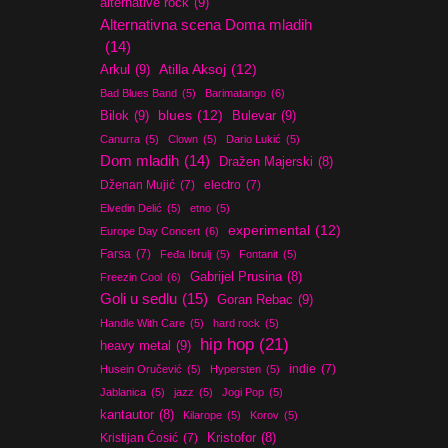
alternative rock
(9)
Alternativna scena Doma mladih
(14)
Atilla Aksoj
(12)
Arkul
(9)
Bad Blues Band
(5)
Barimatango
(6)
blues
(12)
Bilok
(9)
Bulevar
(9)
Canurra
(5)
Clown
(5)
Dario Lukić
(5)
Dom mladih
(14)
Dražen Majerski
(8)
Dženan Mujić
(7)
electro
(7)
Elvedin Delić
(5)
etno
(5)
experimental
(12)
Europe Day Concert
(6)
Farsa
(7)
Feđa Ibrulj
(5)
Fontanit
(5)
Gabrijel Prusina
(8)
Freezin Cool
(6)
Goli u sedlu
(15)
Goran Rebac
(9)
Handle With Care
(5)
hard rock
(5)
hip hop
(21)
heavy metal
(9)
indie
(7)
Husein Oručević
(5)
Hypersten
(5)
Jablanica
(5)
jazz
(5)
Jogi Pop
(5)
kantautor
(8)
Kilarope
(5)
Korov
(5)
Kristijan Ćosić
(7)
Kristofor
(8)