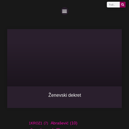
Scena (A-Z)
Ženevski dekret
Abrašević
(10)
1KROZ1
(7)