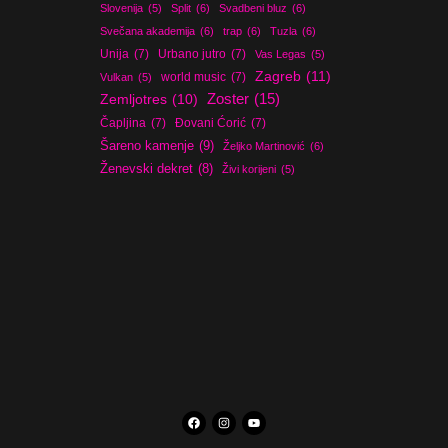
Slovenija
(5)
Split
(6)
Svadbeni bluz
(6)
Svečana akademija
(6)
trap
(6)
Tuzla
(6)
Unija
(7)
Urbano jutro
(7)
Vas Legas
(5)
Zagreb
(11)
world music
(7)
Vulkan
(5)
Zoster
(15)
Zemljotres
(10)
Čapljina
(7)
Đovani Ćorić
(7)
Šareno kamenje
(9)
Željko Martinović
(6)
Ženevski dekret
(8)
Živi korijeni
(5)