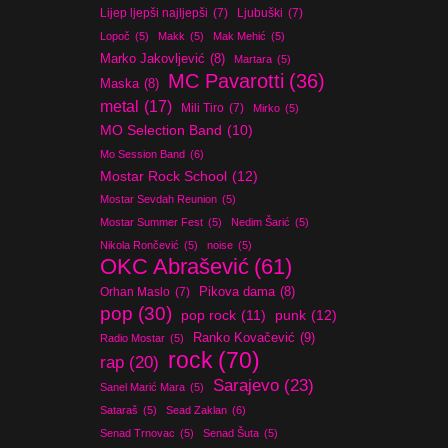
Lijep ljepši najljepši
(7)
Ljubuški
(7)
Lopoč
(5)
Makk
(5)
Mak Mehić
(5)
Marko Jakovljević
(8)
Martara
(5)
MC Pavarotti
(36)
Maska
(8)
metal
(17)
Mili Tiro
(7)
Mirko
(5)
MO Selection Band
(10)
Mo Session Band
(6)
Mostar Rock School
(12)
Mostar Sevdah Reunion
(5)
Mostar Summer Fest
(5)
Nedim Šarić
(5)
Nikola Rončević
(5)
noise
(5)
OKC Abrašević
(61)
Orhan Maslo
(7)
Pikova dama
(8)
pop
(30)
pop rock
(11)
punk
(12)
Ranko Kovačević
(9)
Radio Mostar
(5)
rock
(70)
rap
(20)
Sarajevo
(23)
Sanel Marić Mara
(5)
Sataraš
(5)
Sead Zaklan
(6)
Senad Trnovac
(5)
Senad Šuta
(5)