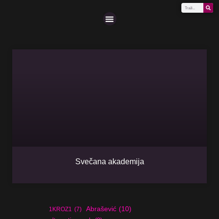
Scena (A-Z)
Svečana akademija
Abrašević
(10)
1KROZ1
(7)