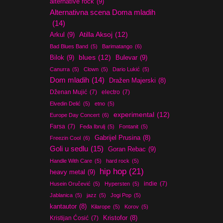
alternative rock
(9)
Alternativna scena Doma mladih
(14)
Atilla Aksoj
(12)
Arkul
(9)
Bad Blues Band
(5)
Barimatango
(6)
blues
(12)
Bilok
(9)
Bulevar
(9)
Canurra
(5)
Clown
(5)
Dario Lukić
(5)
Dom mladih
(14)
Dražen Majerski
(8)
Dženan Mujić
(7)
electro
(7)
Elvedin Delić
(5)
etno
(5)
experimental
(12)
Europe Day Concert
(6)
Farsa
(7)
Feđa Ibrulj
(5)
Fontanit
(5)
Gabrijel Prusina
(8)
Freezin Cool
(6)
Goli u sedlu
(15)
Goran Rebac
(9)
Handle With Care
(5)
hard rock
(5)
hip hop
(21)
heavy metal
(9)
indie
(7)
Husein Oručević
(5)
Hypersten
(5)
Jablanica
(5)
jazz
(5)
Jogi Pop
(5)
kantautor
(8)
Kilarope
(5)
Korov
(5)
Kristijan Ćosić
(7)
Kristofor
(8)