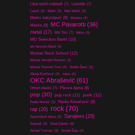
Lijep ljepši najljepši
(7)
Ljubuški
(7)
Lopoč
(5)
Makk
(5)
Mak Mehić
(5)
Marko Jakovljević
(8)
Martara
(5)
MC Pavarotti
(36)
Maska
(8)
metal
(17)
Mili Tiro
(7)
Mirko
(5)
MO Selection Band
(10)
Mo Session Band
(6)
Mostar Rock School
(12)
Mostar Sevdah Reunion
(5)
Mostar Summer Fest
(5)
Nedim Šarić
(5)
Nikola Rončević
(5)
noise
(5)
OKC Abrašević
(61)
Orhan Maslo
(7)
Pikova dama
(8)
pop
(30)
pop rock
(11)
punk
(12)
Ranko Kovačević
(9)
Radio Mostar
(5)
rock
(70)
rap
(20)
Sarajevo
(23)
Sanel Marić Mara
(5)
Sataraš
(5)
Sead Zaklan
(6)
Senad Trnovac
(5)
Senad Šuta
(5)