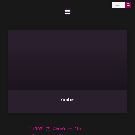
Scena (A-Z)
Ambis
Abrašević
(10)
1KROZ1
(7)