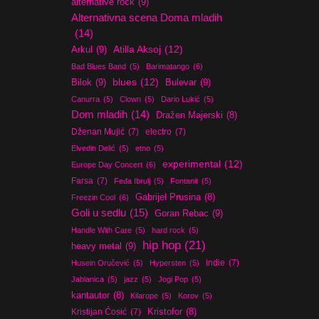
alternative rock
(9)
Alternativna scena Doma mladih
(14)
Atilla Aksoj
(12)
Arkul
(9)
Bad Blues Band
(5)
Barimatango
(6)
blues
(12)
Bilok
(9)
Bulevar
(9)
Canurra
(5)
Clown
(5)
Dario Lukić
(5)
Dom mladih
(14)
Dražen Majerski
(8)
Dženan Mujić
(7)
electro
(7)
Elvedin Delić
(5)
etno
(5)
experimental
(12)
Europe Day Concert
(6)
Farsa
(7)
Feđa Ibrulj
(5)
Fontanit
(5)
Gabrijel Prusina
(8)
Freezin Cool
(6)
Goli u sedlu
(15)
Goran Rebac
(9)
Handle With Care
(5)
hard rock
(5)
hip hop
(21)
heavy metal
(9)
indie
(7)
Husein Oručević
(5)
Hypersten
(5)
Jablanica
(5)
jazz
(5)
Jogi Pop
(5)
kantautor
(8)
Kilarope
(5)
Korov
(5)
Kristijan Ćosić
(7)
Kristofor
(8)