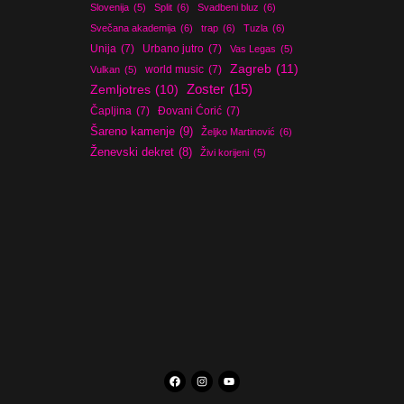
Slovenija
(5)
Split
(6)
Svadbeni bluz
(6)
Svečana akademija
(6)
trap
(6)
Tuzla
(6)
Unija
(7)
Urbano jutro
(7)
Vas Legas
(5)
Zagreb
(11)
world music
(7)
Vulkan
(5)
Zoster
(15)
Zemljotres
(10)
Čapljina
(7)
Đovani Ćorić
(7)
Šareno kamenje
(9)
Željko Martinović
(6)
Ženevski dekret
(8)
Živi korijeni
(5)