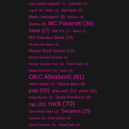
Lijep ljepši najljepši
(7)
Ljubuški
(7)
Lopoč
(5)
Makk
(5)
Mak Mehić
(5)
Marko Jakovljević
(8)
Martara
(5)
MC Pavarotti
(36)
Maska
(8)
metal
(17)
Mili Tiro
(7)
Mirko
(5)
MO Selection Band
(10)
Mo Session Band
(6)
Mostar Rock School
(12)
Mostar Sevdah Reunion
(5)
Mostar Summer Fest
(5)
Nedim Šarić
(5)
Nikola Rončević
(5)
noise
(5)
OKC Abrašević
(61)
Orhan Maslo
(7)
Pikova dama
(8)
pop
(30)
pop rock
(11)
punk
(12)
Ranko Kovačević
(9)
Radio Mostar
(5)
rock
(70)
rap
(20)
Sarajevo
(23)
Sanel Marić Mara
(5)
Sataraš
(5)
Sead Zaklan
(6)
Senad Trnovac
(5)
Senad Šuta
(5)