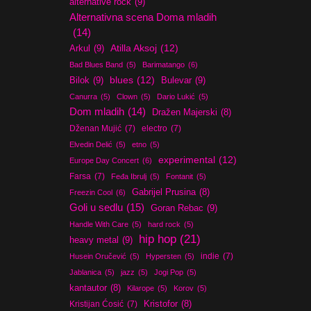
alternative rock
(9)
Alternativna scena Doma mladih
(14)
Atilla Aksoj
(12)
Arkul
(9)
Bad Blues Band
(5)
Barimatango
(6)
blues
(12)
Bilok
(9)
Bulevar
(9)
Canurra
(5)
Clown
(5)
Dario Lukić
(5)
Dom mladih
(14)
Dražen Majerski
(8)
Dženan Mujić
(7)
electro
(7)
Elvedin Delić
(5)
etno
(5)
experimental
(12)
Europe Day Concert
(6)
Farsa
(7)
Feđa Ibrulj
(5)
Fontanit
(5)
Gabrijel Prusina
(8)
Freezin Cool
(6)
Goli u sedlu
(15)
Goran Rebac
(9)
Handle With Care
(5)
hard rock
(5)
hip hop
(21)
heavy metal
(9)
indie
(7)
Husein Oručević
(5)
Hypersten
(5)
Jablanica
(5)
jazz
(5)
Jogi Pop
(5)
kantautor
(8)
Kilarope
(5)
Korov
(5)
Kristijan Ćosić
(7)
Kristofor
(8)