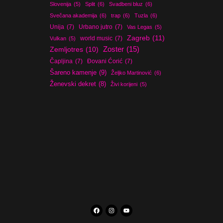
Slovenija
(5)
Split
(6)
Svadbeni bluz
(6)
Svečana akademija
(6)
trap
(6)
Tuzla
(6)
Unija
(7)
Urbano jutro
(7)
Vas Legas
(5)
Zagreb
(11)
world music
(7)
Vulkan
(5)
Zoster
(15)
Zemljotres
(10)
Čapljina
(7)
Đovani Ćorić
(7)
Šareno kamenje
(9)
Željko Martinović
(6)
Ženevski dekret
(8)
Živi korijeni
(5)