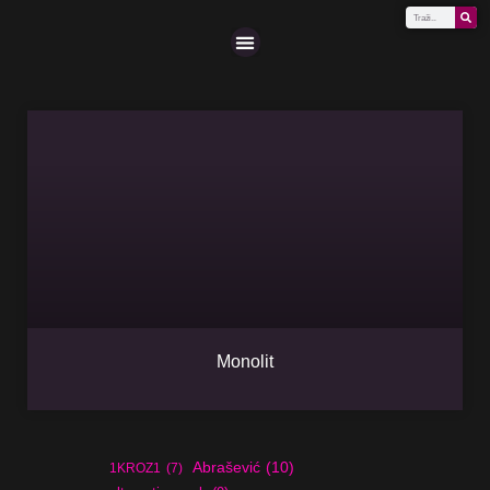
Scena (A-Z)
Monolit
Abrašević
(10)
1KROZ1
(7)