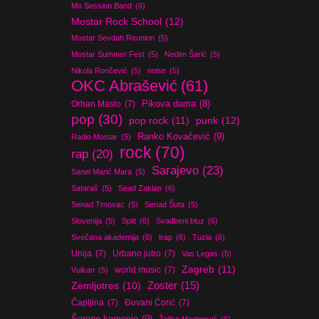
Mo Session Band
(6)
Mostar Rock School
(12)
Mostar Sevdah Reunion
(5)
Mostar Summer Fest
(5)
Nedim Šarić
(5)
Nikola Rončević
(5)
noise
(5)
OKC Abrašević
(61)
Orhan Maslo
(7)
Pikova dama
(8)
pop
(30)
pop rock
(11)
punk
(12)
Ranko Kovačević
(9)
Radio Mostar
(5)
rock
(70)
rap
(20)
Sarajevo
(23)
Sanel Marić Mara
(5)
Sataraš
(5)
Sead Zaklan
(6)
Senad Trnovac
(5)
Senad Šuta
(5)
Slovenija
(5)
Split
(6)
Svadbeni bluz
(6)
Svečana akademija
(6)
trap
(6)
Tuzla
(6)
Unija
(7)
Urbano jutro
(7)
Vas Legas
(5)
Zagreb
(11)
world music
(7)
Vulkan
(5)
Zoster
(15)
Zemljotres
(10)
Čapljina
(7)
Đovani Ćorić
(7)
Šareno kamenje
(9)