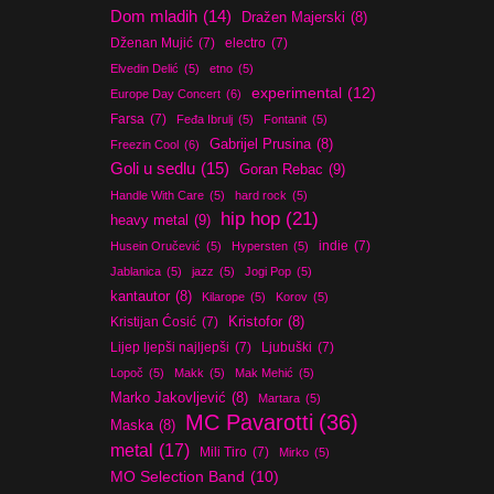
Dom mladih
(14)
Dražen Majerski
(8)
Dženan Mujić
(7)
electro
(7)
Elvedin Delić
(5)
etno
(5)
experimental
(12)
Europe Day Concert
(6)
Farsa
(7)
Feđa Ibrulj
(5)
Fontanit
(5)
Gabrijel Prusina
(8)
Freezin Cool
(6)
Goli u sedlu
(15)
Goran Rebac
(9)
Handle With Care
(5)
hard rock
(5)
hip hop
(21)
heavy metal
(9)
indie
(7)
Husein Oručević
(5)
Hypersten
(5)
Jablanica
(5)
jazz
(5)
Jogi Pop
(5)
kantautor
(8)
Kilarope
(5)
Korov
(5)
Kristijan Ćosić
(7)
Kristofor
(8)
Lijep ljepši najljepši
(7)
Ljubuški
(7)
Lopoč
(5)
Makk
(5)
Mak Mehić
(5)
Marko Jakovljević
(8)
Martara
(5)
MC Pavarotti
(36)
Maska
(8)
metal
(17)
Mili Tiro
(7)
Mirko
(5)
MO Selection Band
(10)