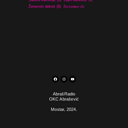
Željko Martinović
(6)
Ženevski dekret
(8)
Živi korijeni
(5)
AbrašRadio
OKC Abrašević
Mostar,
2024.