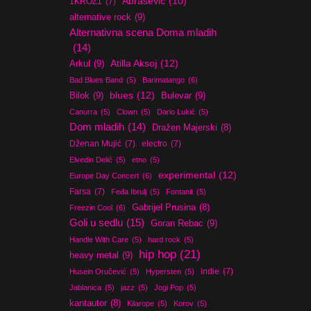
Abrašević
(10)
1KROZ1
(7)
alternative rock
(9)
Alternativna scena Doma mladih
(14)
Atilla Aksoj
(12)
Arkul
(9)
Bad Blues Band
(5)
Barimatango
(6)
blues
(12)
Bilok
(9)
Bulevar
(9)
Canurra
(5)
Clown
(5)
Dario Lukić
(5)
Dom mladih
(14)
Dražen Majerski
(8)
Dženan Mujić
(7)
electro
(7)
Elvedin Delić
(5)
etno
(5)
experimental
(12)
Europe Day Concert
(6)
Farsa
(7)
Feđa Ibrulj
(5)
Fontanit
(5)
Gabrijel Prusina
(8)
Freezin Cool
(6)
Goli u sedlu
(15)
Goran Rebac
(9)
Handle With Care
(5)
hard rock
(5)
hip hop
(21)
heavy metal
(9)
indie
(7)
Husein Oručević
(5)
Hypersten
(5)
Jablanica
(5)
jazz
(5)
Jogi Pop
(5)
kantautor
(8)
Kilarope
(5)
Korov
(5)