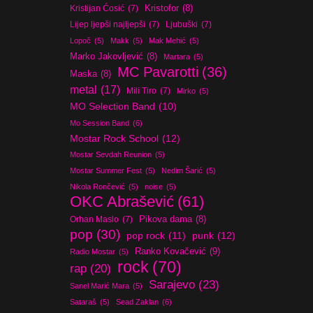
Kristijan Ćosić
(7)
Kristofor
(8)
Lijep ljepši najljepši
(7)
Ljubuški
(7)
Lopoč
(5)
Makk
(5)
Mak Mehić
(5)
Marko Jakovljević
(8)
Martara
(5)
MC Pavarotti
(36)
Maska
(8)
metal
(17)
Mili Tiro
(7)
Mirko
(5)
MO Selection Band
(10)
Mo Session Band
(6)
Mostar Rock School
(12)
Mostar Sevdah Reunion
(5)
Mostar Summer Fest
(5)
Nedim Šarić
(5)
Nikola Rončević
(5)
noise
(5)
OKC Abrašević
(61)
Orhan Maslo
(7)
Pikova dama
(8)
pop
(30)
pop rock
(11)
punk
(12)
Ranko Kovačević
(9)
Radio Mostar
(5)
rock
(70)
rap
(20)
Sarajevo
(23)
Sanel Marić Mara
(5)
Sataraš
(5)
Sead Zaklan
(6)