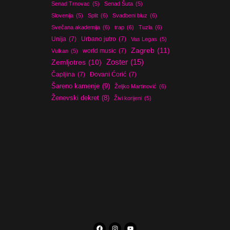
Senad Trnovac
(5)
Senad Šuta
(5)
Slovenija
(5)
Split
(6)
Svadbeni bluz
(6)
Svečana akademija
(6)
trap
(6)
Tuzla
(6)
Unija
(7)
Urbano jutro
(7)
Vas Legas
(5)
Zagreb
(11)
world music
(7)
Vulkan
(5)
Zoster
(15)
Zemljotres
(10)
Čapljina
(7)
Đovani Ćorić
(7)
Šareno kamenje
(9)
Željko Martinović
(6)
Ženevski dekret
(8)
Živi korijeni
(5)