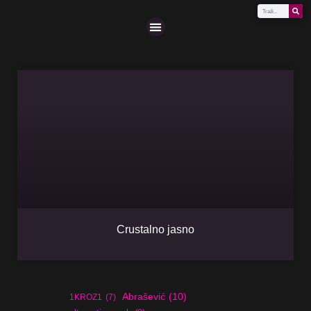
Scena (A-Z)
Crustalno jasno
Abrašević
(10)
1KROZ1
(7)