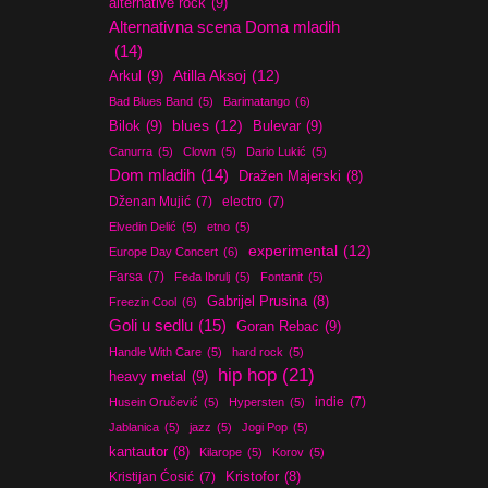
alternative rock
(9)
Alternativna scena Doma mladih
(14)
Atilla Aksoj
(12)
Arkul
(9)
Bad Blues Band
(5)
Barimatango
(6)
blues
(12)
Bilok
(9)
Bulevar
(9)
Canurra
(5)
Clown
(5)
Dario Lukić
(5)
Dom mladih
(14)
Dražen Majerski
(8)
Dženan Mujić
(7)
electro
(7)
Elvedin Delić
(5)
etno
(5)
experimental
(12)
Europe Day Concert
(6)
Farsa
(7)
Feđa Ibrulj
(5)
Fontanit
(5)
Gabrijel Prusina
(8)
Freezin Cool
(6)
Goli u sedlu
(15)
Goran Rebac
(9)
Handle With Care
(5)
hard rock
(5)
hip hop
(21)
heavy metal
(9)
indie
(7)
Husein Oručević
(5)
Hypersten
(5)
Jablanica
(5)
jazz
(5)
Jogi Pop
(5)
kantautor
(8)
Kilarope
(5)
Korov
(5)
Kristijan Ćosić
(7)
Kristofor
(8)