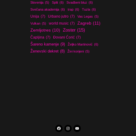
Slovenija
(5)
Split
(6)
Svadbeni bluz
(6)
Svečana akademija
(6)
trap
(6)
Tuzla
(6)
Unija
(7)
Urbano jutro
(7)
Vas Legas
(5)
Zagreb
(11)
world music
(7)
Vulkan
(5)
Zoster
(15)
Zemljotres
(10)
Čapljina
(7)
Đovani Ćorić
(7)
Šareno kamenje
(9)
Željko Martinović
(6)
Ženevski dekret
(8)
Živi korijeni
(5)