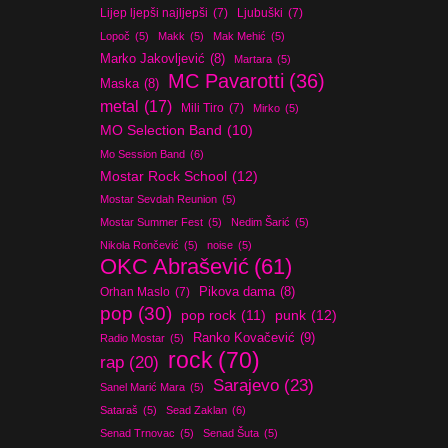
Lijep ljepši najljepši
(7)
Ljubuški
(7)
Lopoč
(5)
Makk
(5)
Mak Mehić
(5)
Marko Jakovljević
(8)
Martara
(5)
MC Pavarotti
(36)
Maska
(8)
metal
(17)
Mili Tiro
(7)
Mirko
(5)
MO Selection Band
(10)
Mo Session Band
(6)
Mostar Rock School
(12)
Mostar Sevdah Reunion
(5)
Mostar Summer Fest
(5)
Nedim Šarić
(5)
Nikola Rončević
(5)
noise
(5)
OKC Abrašević
(61)
Orhan Maslo
(7)
Pikova dama
(8)
pop
(30)
pop rock
(11)
punk
(12)
Ranko Kovačević
(9)
Radio Mostar
(5)
rock
(70)
rap
(20)
Sarajevo
(23)
Sanel Marić Mara
(5)
Sataraš
(5)
Sead Zaklan
(6)
Senad Trnovac
(5)
Senad Šuta
(5)