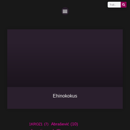
Scena (A-Z)
Ehinokokus
Abrašević
(10)
1KROZ1
(7)