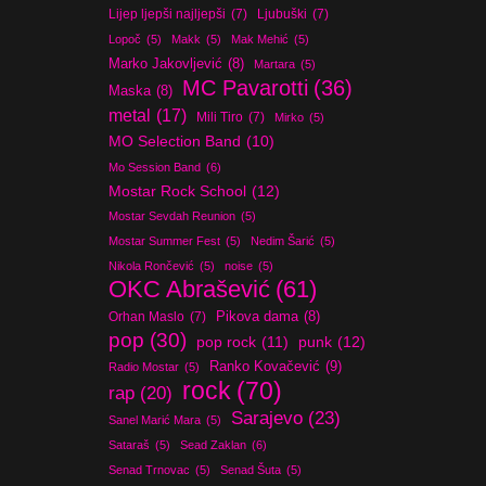
Lijep ljepši najljepši
(7)
Ljubuški
(7)
Lopoč
(5)
Makk
(5)
Mak Mehić
(5)
Marko Jakovljević
(8)
Martara
(5)
MC Pavarotti
(36)
Maska
(8)
metal
(17)
Mili Tiro
(7)
Mirko
(5)
MO Selection Band
(10)
Mo Session Band
(6)
Mostar Rock School
(12)
Mostar Sevdah Reunion
(5)
Mostar Summer Fest
(5)
Nedim Šarić
(5)
Nikola Rončević
(5)
noise
(5)
OKC Abrašević
(61)
Orhan Maslo
(7)
Pikova dama
(8)
pop
(30)
pop rock
(11)
punk
(12)
Ranko Kovačević
(9)
Radio Mostar
(5)
rock
(70)
rap
(20)
Sarajevo
(23)
Sanel Marić Mara
(5)
Sataraš
(5)
Sead Zaklan
(6)
Senad Trnovac
(5)
Senad Šuta
(5)