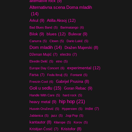
alternative rock
(9)
Alternativna scena Doma mladih
(14)
Atilla Aksoj
(12)
Arkul
(9)
Bad Blues Band
(5)
Barimatango
(6)
blues
(12)
Bilok
(9)
Bulevar
(9)
Canurra
(5)
Clown
(5)
Dario Lukić
(5)
Dom mladih
(14)
Dražen Majerski
(8)
Dženan Mujić
(7)
electro
(7)
Elvedin Delić
(5)
etno
(5)
experimental
(12)
Europe Day Concert
(6)
Farsa
(7)
Feđa Ibrulj
(5)
Fontanit
(5)
Gabrijel Prusina
(8)
Freezin Cool
(6)
Goli u sedlu
(15)
Goran Rebac
(9)
Handle With Care
(5)
hard rock
(5)
hip hop
(21)
heavy metal
(9)
indie
(7)
Husein Oručević
(5)
Hypersten
(5)
Jablanica
(5)
jazz
(5)
Jogi Pop
(5)
kantautor
(8)
Kilarope
(5)
Korov
(5)
Kristijan Ćosić
(7)
Kristofor
(8)