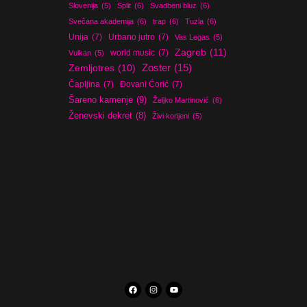
Slovenija
(5)
Split
(6)
Svadbeni bluz
(6)
Svečana akademija
(6)
trap
(6)
Tuzla
(6)
Unija
(7)
Urbano jutro
(7)
Vas Legas
(5)
Zagreb
(11)
world music
(7)
Vulkan
(5)
Zoster
(15)
Zemljotres
(10)
Čapljina
(7)
Đovani Ćorić
(7)
Šareno kamenje
(9)
Željko Martinović
(6)
Ženevski dekret
(8)
Živi korijeni
(5)