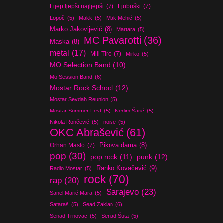
Lijep ljepši najljepši
(7)
Ljubuški
(7)
Lopoč
(5)
Makk
(5)
Mak Mehić
(5)
Marko Jakovljević
(8)
Martara
(5)
MC Pavarotti
(36)
Maska
(8)
metal
(17)
Mili Tiro
(7)
Mirko
(5)
MO Selection Band
(10)
Mo Session Band
(6)
Mostar Rock School
(12)
Mostar Sevdah Reunion
(5)
Mostar Summer Fest
(5)
Nedim Šarić
(5)
Nikola Rončević
(5)
noise
(5)
OKC Abrašević
(61)
Orhan Maslo
(7)
Pikova dama
(8)
pop
(30)
pop rock
(11)
punk
(12)
Ranko Kovačević
(9)
Radio Mostar
(5)
rock
(70)
rap
(20)
Sarajevo
(23)
Sanel Marić Mara
(5)
Sataraš
(5)
Sead Zaklan
(6)
Senad Trnovac
(5)
Senad Šuta
(5)