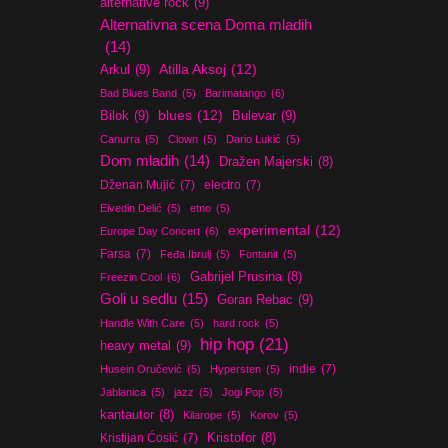
alternative rock
(9)
Alternativna scena Doma mladih
(14)
Atilla Aksoj
(12)
Arkul
(9)
Bad Blues Band
(5)
Barimatango
(6)
blues
(12)
Bilok
(9)
Bulevar
(9)
Canurra
(5)
Clown
(5)
Dario Lukić
(5)
Dom mladih
(14)
Dražen Majerski
(8)
Dženan Mujić
(7)
electro
(7)
Elvedin Delić
(5)
etno
(5)
experimental
(12)
Europe Day Concert
(6)
Farsa
(7)
Feđa Ibrulj
(5)
Fontanit
(5)
Gabrijel Prusina
(8)
Freezin Cool
(6)
Goli u sedlu
(15)
Goran Rebac
(9)
Handle With Care
(5)
hard rock
(5)
hip hop
(21)
heavy metal
(9)
indie
(7)
Husein Oručević
(5)
Hypersten
(5)
Jablanica
(5)
jazz
(5)
Jogi Pop
(5)
kantautor
(8)
Kilarope
(5)
Korov
(5)
Kristijan Ćosić
(7)
Kristofor
(8)