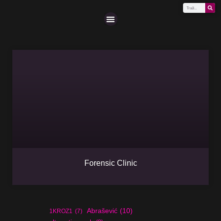
Scena (A-Z)
Forensic Clinic
Abrašević
(10)
1KROZ1
(7)