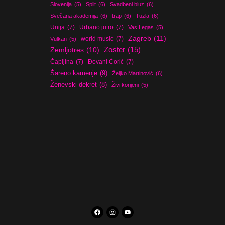
Slovenija
(5)
Split
(6)
Svadbeni bluz
(6)
Svečana akademija
(6)
trap
(6)
Tuzla
(6)
Unija
(7)
Urbano jutro
(7)
Vas Legas
(5)
Zagreb
(11)
world music
(7)
Vulkan
(5)
Zoster
(15)
Zemljotres
(10)
Čapljina
(7)
Đovani Ćorić
(7)
Šareno kamenje
(9)
Željko Martinović
(6)
Ženevski dekret
(8)
Živi korijeni
(5)