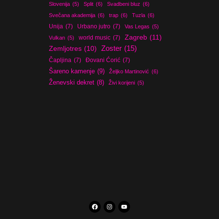
Slovenija
(5)
Split
(6)
Svadbeni bluz
(6)
Svečana akademija
(6)
trap
(6)
Tuzla
(6)
Unija
(7)
Urbano jutro
(7)
Vas Legas
(5)
Zagreb
(11)
world music
(7)
Vulkan
(5)
Zoster
(15)
Zemljotres
(10)
Čapljina
(7)
Đovani Ćorić
(7)
Šareno kamenje
(9)
Željko Martinović
(6)
Ženevski dekret
(8)
Živi korijeni
(5)