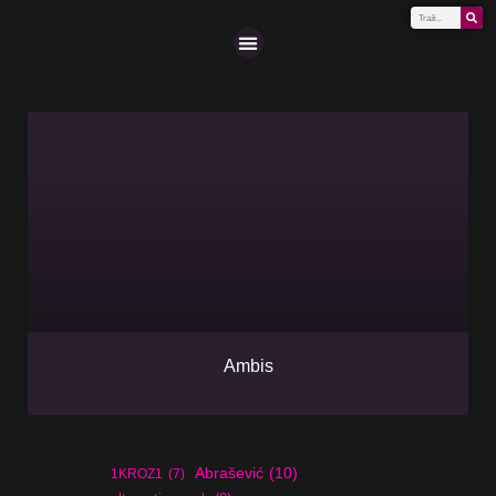
Scena (A-Z)
Ambis
Abrašević
(10)
1KROZ1
(7)