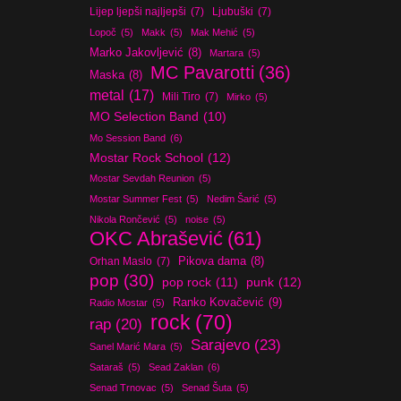
Lijep ljepši najljepši
(7)
Ljubuški
(7)
Lopoč
(5)
Makk
(5)
Mak Mehić
(5)
Marko Jakovljević
(8)
Martara
(5)
MC Pavarotti
(36)
Maska
(8)
metal
(17)
Mili Tiro
(7)
Mirko
(5)
MO Selection Band
(10)
Mo Session Band
(6)
Mostar Rock School
(12)
Mostar Sevdah Reunion
(5)
Mostar Summer Fest
(5)
Nedim Šarić
(5)
Nikola Rončević
(5)
noise
(5)
OKC Abrašević
(61)
Orhan Maslo
(7)
Pikova dama
(8)
pop
(30)
pop rock
(11)
punk
(12)
Ranko Kovačević
(9)
Radio Mostar
(5)
rock
(70)
rap
(20)
Sarajevo
(23)
Sanel Marić Mara
(5)
Sataraš
(5)
Sead Zaklan
(6)
Senad Trnovac
(5)
Senad Šuta
(5)