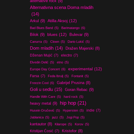
alternative rock
(9)
Alternativna scena Doma mladih
(14)
Atilla Aksoj
(12)
Arkul
(9)
Bad Blues Band
(5)
Barimatango
(6)
blues
(12)
Bilok
(9)
Bulevar
(9)
Canurra
(5)
Clown
(5)
Dario Lukić
(5)
Dom mladih
(14)
Dražen Majerski
(8)
Dženan Mujić
(7)
electro
(7)
Elvedin Delić
(5)
etno
(5)
experimental
(12)
Europe Day Concert
(6)
Farsa
(7)
Feđa Ibrulj
(5)
Fontanit
(5)
Gabrijel Prusina
(8)
Freezin Cool
(6)
Goli u sedlu
(15)
Goran Rebac
(9)
Handle With Care
(5)
hard rock
(5)
hip hop
(21)
heavy metal
(9)
indie
(7)
Husein Oručević
(5)
Hypersten
(5)
Jablanica
(5)
jazz
(5)
Jogi Pop
(5)
kantautor
(8)
Kilarope
(5)
Korov
(5)
Kristijan Ćosić
(7)
Kristofor
(8)