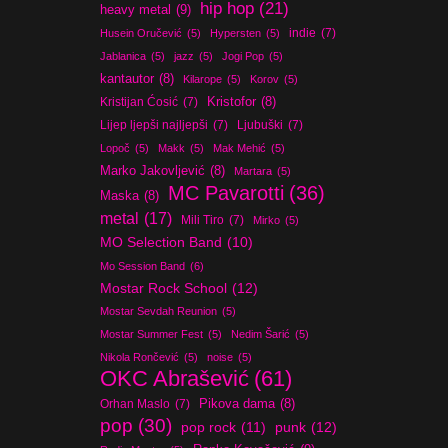
hip hop
(21)
heavy metal
(9)
indie
(7)
Husein Oručević
(5)
Hypersten
(5)
Jablanica
(5)
jazz
(5)
Jogi Pop
(5)
kantautor
(8)
Kilarope
(5)
Korov
(5)
Kristijan Ćosić
(7)
Kristofor
(8)
Lijep ljepši najljepši
(7)
Ljubuški
(7)
Lopoč
(5)
Makk
(5)
Mak Mehić
(5)
Marko Jakovljević
(8)
Martara
(5)
MC Pavarotti
(36)
Maska
(8)
metal
(17)
Mili Tiro
(7)
Mirko
(5)
MO Selection Band
(10)
Mo Session Band
(6)
Mostar Rock School
(12)
Mostar Sevdah Reunion
(5)
Mostar Summer Fest
(5)
Nedim Šarić
(5)
Nikola Rončević
(5)
noise
(5)
OKC Abrašević
(61)
Orhan Maslo
(7)
Pikova dama
(8)
pop
(30)
pop rock
(11)
punk
(12)