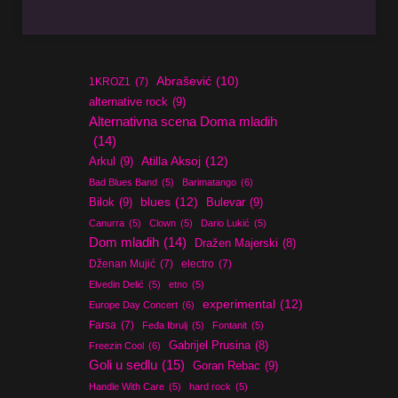
Abrašević
(10)
1KROZ1
(7)
alternative rock
(9)
Alternativna scena Doma mladih
(14)
Atilla Aksoj
(12)
Arkul
(9)
Bad Blues Band
(5)
Barimatango
(6)
blues
(12)
Bilok
(9)
Bulevar
(9)
Canurra
(5)
Clown
(5)
Dario Lukić
(5)
Dom mladih
(14)
Dražen Majerski
(8)
Dženan Mujić
(7)
electro
(7)
Elvedin Delić
(5)
etno
(5)
experimental
(12)
Europe Day Concert
(6)
Farsa
(7)
Feđa Ibrulj
(5)
Fontanit
(5)
Gabrijel Prusina
(8)
Freezin Cool
(6)
Goli u sedlu
(15)
Goran Rebac
(9)
Handle With Care
(5)
hard rock
(5)