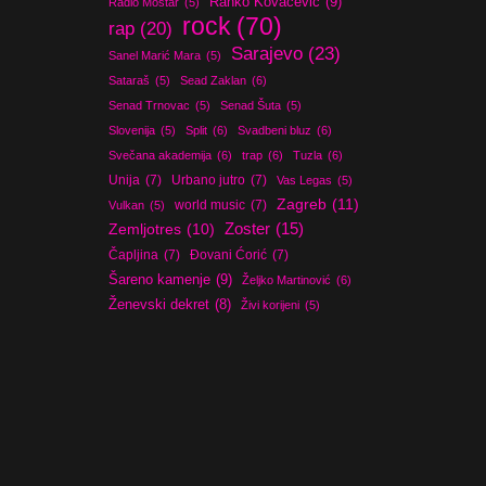
Ranko Kovačević
(9)
Radio Mostar
(5)
rock
(70)
rap
(20)
Sarajevo
(23)
Sanel Marić Mara
(5)
Sataraš
(5)
Sead Zaklan
(6)
Senad Trnovac
(5)
Senad Šuta
(5)
Slovenija
(5)
Split
(6)
Svadbeni bluz
(6)
Svečana akademija
(6)
trap
(6)
Tuzla
(6)
Unija
(7)
Urbano jutro
(7)
Vas Legas
(5)
Zagreb
(11)
world music
(7)
Vulkan
(5)
Zoster
(15)
Zemljotres
(10)
Čapljina
(7)
Đovani Ćorić
(7)
Šareno kamenje
(9)
Željko Martinović
(6)
Ženevski dekret
(8)
Živi korijeni
(5)