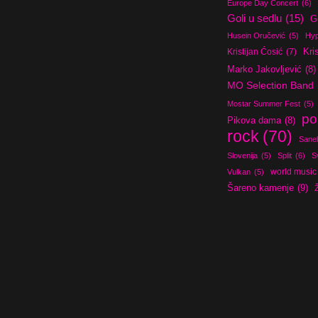
Europe Day Concert
(6)
Goli u sedlu
(15)
G
Husein Oručević
(5)
Hyp
Kristijan Ćosić
(7)
Kri
Marko Jakovljević
(8)
MO Selection Band
Mostar Summer Fest
(5)
po
Pikova dama
(8)
rock
(70)
Sanel
Slovenija
(5)
Split
(6)
S
world music
Vulkan
(5)
Šareno kamenje
(9)
Ž