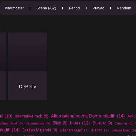
Altermostar
Scena (A-Z)
Period
Pravac
Random
DeBelly
Alternativna scena Doma mladih
(14)
ić
(10)
alternative rock
(9)
Arku
blues
(12)
Bilok
(9)
Bulevar
(9)
 Blues Band
(5)
Barimatango
(6)
Canurra
(5)
ladih
(14)
Dražen Majerski
(8)
Dženan Mujić
(7)
electro
(7)
Elvedin Delić
(5)