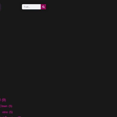
l
(9)
Clown
(5)
etno
(5)