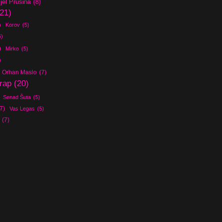
jel Prusina
(8)
(21)
)
Korov
(5)
5)
)
Mirko
(5)
)
Orhan Maslo
(7)
rap
(20)
Senad Šuta
(5)
7)
Vas Legas
(5)
(7)