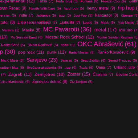
experimental
(12)
Farsa
(7)
Gabri
Feđa Ibrulj
(5)
Fontanit
(5)
Freezin Cool
(6)
hip hop
oran Rebac
(9)
heavy metal
(9)
Handle With Care
(5)
hard rock
(5)
indie
(7)
kantautor
(8)
ersten
(5)
Jablanica
(5)
jazz
(5)
Jogi Pop
(5)
Kilarope
(5
stofor
(8)
Lijep ljepši najljepši
(7)
Ljubuški
(7)
Lopoč
(5)
Makk
(5)
Mak Mehić
(
MC Pavarotti
(36)
metal
(17)
Maska
(8)
Mili Tiro
(7
Martara
(5)
Mostar Rock School
(12)
(10)
Mo Session Band
(6)
Mostar Sevdah Reunion
(5
OKC Abrašević
(61)
Nedim Šarić
(5)
Nikola Rončević
(5)
noise
(5)
p
(30)
pop rock
(11)
punk
(12)
Ranko Kovačević
(9)
Radio Mostar
(5)
Sarajevo
(23)
 Marić Mara
(5)
Sataraš
(5)
Sead Zaklan
(6)
Senad Trnovac
(5)
Unija
(7)
Urbano jutro
(
vadbeni bluz
(6)
Svečana akademija
(6)
trap
(6)
Tuzla
(6)
Zoster
(15)
Zagreb
(11)
Zemljotres
(10)
(7)
Čapljina
(7)
Đovani Ćorić
Ženevski dekret
(8)
eljko Martinović
(6)
Živi korijeni
(5)