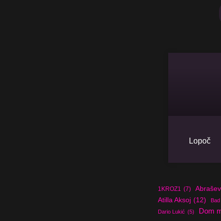
Lopoč
Abrašev
1KROZ1
(7)
Atilla Aksoj
(12)
Bad
Dom m
Dario Lukić
(5)