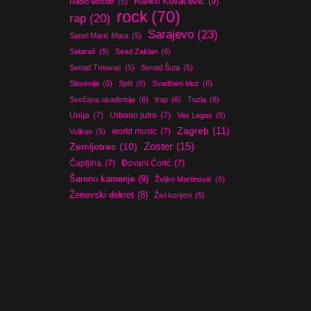
Ranko Kovačević
(9)
Radio Mostar
(5)
rock
(70)
rap
(20)
Sarajevo
(23)
Sanel Marić Mara
(5)
Sataraš
(5)
Sead Zaklan
(6)
Senad Trnovac
(5)
Senad Šuta
(5)
Slovenija
(5)
Split
(6)
Svadbeni bluz
(6)
Svečana akademija
(6)
trap
(6)
Tuzla
(6)
Unija
(7)
Urbano jutro
(7)
Vas Legas
(5)
Zagreb
(11)
world music
(7)
Vulkan
(5)
Zoster
(15)
Zemljotres
(10)
Čapljina
(7)
Đovani Ćorić
(7)
Šareno kamenje
(9)
Željko Martinović
(6)
Ženevski dekret
(8)
Živi korijeni
(5)