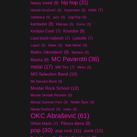
hip hop
(21)
heavy metal
(9)
indie
(7)
Husein Oručević
(5)
Hypersten
(5)
Jablanica
(5)
jazz
(5)
Jogi Pop
(5)
kantautor
(8)
Kilarope
(5)
Korov
(5)
Kristijan Ćosić
(7)
Kristofor
(8)
Lijep ljepši najljepši
(7)
Ljubuški
(7)
Lopoč
(5)
Makk
(5)
Mak Mehić
(5)
Marko Jakovljević
(8)
Martara
(5)
MC Pavarotti
(36)
Maska
(8)
metal
(17)
Mili Tiro
(7)
Mirko
(5)
MO Selection Band
(10)
Mo Session Band
(6)
Mostar Rock School
(12)
Mostar Sevdah Reunion
(5)
Mostar Summer Fest
(5)
Nedim Šarić
(5)
Nikola Rončević
(5)
noise
(5)
OKC Abrašević
(61)
Orhan Maslo
(7)
Pikova dama
(8)
pop
(30)
pop rock
(11)
punk
(12)