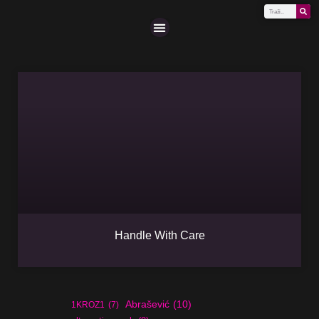
Scena (A-Z)
Handle With Care
Abrašević
(10)
1KROZ1
(7)