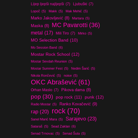
Lijep ljepši najljepši
(7)
Ljubuški
(7)
Lopoč
(5)
Makk
(5)
Mak Mehić
(5)
Marko Jakovljević
(8)
Martara
(5)
MC Pavarotti
(36)
Maska
(8)
metal
(17)
Mili Tiro
(7)
Mirko
(5)
MO Selection Band
(10)
Mo Session Band
(6)
Mostar Rock School
(12)
Mostar Sevdah Reunion
(5)
Mostar Summer Fest
(5)
Nedim Šarić
(5)
Nikola Rončević
(5)
noise
(5)
OKC Abrašević
(61)
Orhan Maslo
(7)
Pikova dama
(8)
pop
(30)
pop rock
(11)
punk
(12)
Ranko Kovačević
(9)
Radio Mostar
(5)
rock
(70)
rap
(20)
Sarajevo
(23)
Sanel Marić Mara
(5)
Sataraš
(5)
Sead Zaklan
(6)
Senad Trnovac
(5)
Senad Šuta
(5)