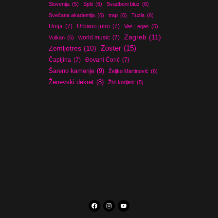
Slovenija
(5)
Split
(6)
Svadbeni bluz
(6)
Svečana akademija
(6)
trap
(6)
Tuzla
(6)
Unija
(7)
Urbano jutro
(7)
Vas Legas
(5)
Zagreb
(11)
world music
(7)
Vulkan
(5)
Zoster
(15)
Zemljotres
(10)
Čapljina
(7)
Đovani Ćorić
(7)
Šareno kamenje
(9)
Željko Martinović
(6)
Ženevski dekret
(8)
Živi korijeni
(5)