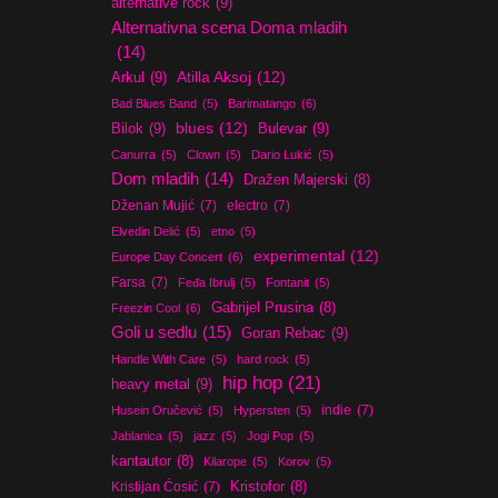
alternative rock
(9)
Alternativna scena Doma mladih
(14)
Atilla Aksoj
(12)
Arkul
(9)
Bad Blues Band
(5)
Barimatango
(6)
blues
(12)
Bilok
(9)
Bulevar
(9)
Canurra
(5)
Clown
(5)
Dario Lukić
(5)
Dom mladih
(14)
Dražen Majerski
(8)
Dženan Mujić
(7)
electro
(7)
Elvedin Delić
(5)
etno
(5)
experimental
(12)
Europe Day Concert
(6)
Farsa
(7)
Feđa Ibrulj
(5)
Fontanit
(5)
Gabrijel Prusina
(8)
Freezin Cool
(6)
Goli u sedlu
(15)
Goran Rebac
(9)
Handle With Care
(5)
hard rock
(5)
hip hop
(21)
heavy metal
(9)
indie
(7)
Husein Oručević
(5)
Hypersten
(5)
Jablanica
(5)
jazz
(5)
Jogi Pop
(5)
kantautor
(8)
Kilarope
(5)
Korov
(5)
Kristijan Ćosić
(7)
Kristofor
(8)