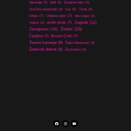
Slovenija
(5)
Split
(6)
Svadbeni bluz
(6)
Svečana akademija
(6)
trap
(6)
Tuzla
(6)
Unija
(7)
Urbano jutro
(7)
Vas Legas
(5)
Zagreb
(11)
world music
(7)
Vulkan
(5)
Zoster
(15)
Zemljotres
(10)
Čapljina
(7)
Đovani Ćorić
(7)
Šareno kamenje
(9)
Željko Martinović
(6)
Ženevski dekret
(8)
Živi korijeni
(5)