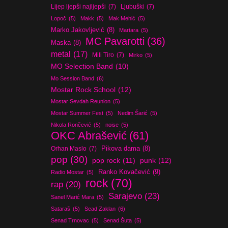
Lijep ljepši najljepši
(7)
Ljubuški
(7)
Lopoč
(5)
Makk
(5)
Mak Mehić
(5)
Marko Jakovljević
(8)
Martara
(5)
MC Pavarotti
(36)
Maska
(8)
metal
(17)
Mili Tiro
(7)
Mirko
(5)
MO Selection Band
(10)
Mo Session Band
(6)
Mostar Rock School
(12)
Mostar Sevdah Reunion
(5)
Mostar Summer Fest
(5)
Nedim Šarić
(5)
Nikola Rončević
(5)
noise
(5)
OKC Abrašević
(61)
Orhan Maslo
(7)
Pikova dama
(8)
pop
(30)
pop rock
(11)
punk
(12)
Ranko Kovačević
(9)
Radio Mostar
(5)
rock
(70)
rap
(20)
Sarajevo
(23)
Sanel Marić Mara
(5)
Sataraš
(5)
Sead Zaklan
(6)
Senad Trnovac
(5)
Senad Šuta
(5)