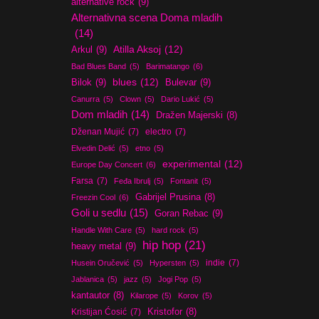
alternative rock
(9)
Alternativna scena Doma mladih
(14)
Atilla Aksoj
(12)
Arkul
(9)
Bad Blues Band
(5)
Barimatango
(6)
blues
(12)
Bilok
(9)
Bulevar
(9)
Canurra
(5)
Clown
(5)
Dario Lukić
(5)
Dom mladih
(14)
Dražen Majerski
(8)
Dženan Mujić
(7)
electro
(7)
Elvedin Delić
(5)
etno
(5)
experimental
(12)
Europe Day Concert
(6)
Farsa
(7)
Feđa Ibrulj
(5)
Fontanit
(5)
Gabrijel Prusina
(8)
Freezin Cool
(6)
Goli u sedlu
(15)
Goran Rebac
(9)
Handle With Care
(5)
hard rock
(5)
hip hop
(21)
heavy metal
(9)
indie
(7)
Husein Oručević
(5)
Hypersten
(5)
Jablanica
(5)
jazz
(5)
Jogi Pop
(5)
kantautor
(8)
Kilarope
(5)
Korov
(5)
Kristijan Ćosić
(7)
Kristofor
(8)