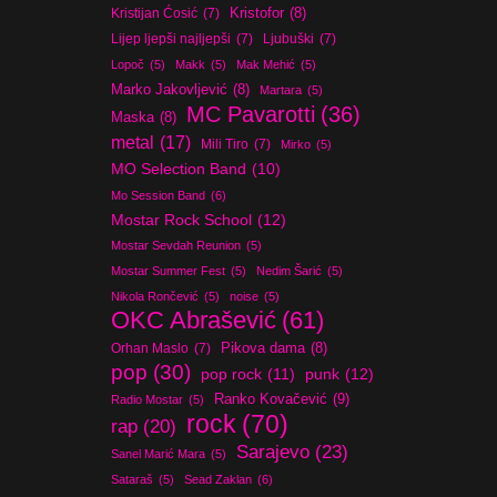
Kristijan Ćosić
(7)
Kristofor
(8)
Lijep ljepši najljepši
(7)
Ljubuški
(7)
Lopoč
(5)
Makk
(5)
Mak Mehić
(5)
Marko Jakovljević
(8)
Martara
(5)
MC Pavarotti
(36)
Maska
(8)
metal
(17)
Mili Tiro
(7)
Mirko
(5)
MO Selection Band
(10)
Mo Session Band
(6)
Mostar Rock School
(12)
Mostar Sevdah Reunion
(5)
Mostar Summer Fest
(5)
Nedim Šarić
(5)
Nikola Rončević
(5)
noise
(5)
OKC Abrašević
(61)
Orhan Maslo
(7)
Pikova dama
(8)
pop
(30)
pop rock
(11)
punk
(12)
Ranko Kovačević
(9)
Radio Mostar
(5)
rock
(70)
rap
(20)
Sarajevo
(23)
Sanel Marić Mara
(5)
Sataraš
(5)
Sead Zaklan
(6)