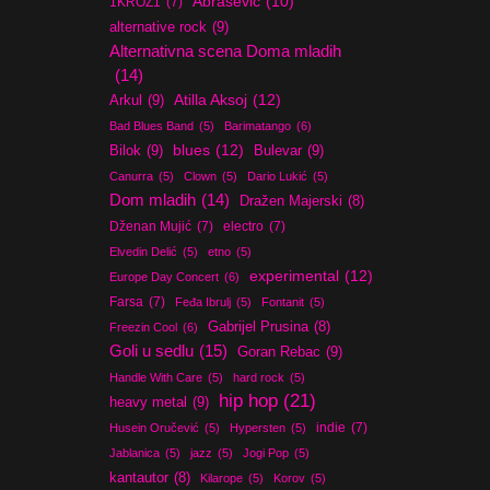
Abrašević
(10)
1KROZ1
(7)
alternative rock
(9)
Alternativna scena Doma mladih
(14)
Atilla Aksoj
(12)
Arkul
(9)
Bad Blues Band
(5)
Barimatango
(6)
blues
(12)
Bilok
(9)
Bulevar
(9)
Canurra
(5)
Clown
(5)
Dario Lukić
(5)
Dom mladih
(14)
Dražen Majerski
(8)
Dženan Mujić
(7)
electro
(7)
Elvedin Delić
(5)
etno
(5)
experimental
(12)
Europe Day Concert
(6)
Farsa
(7)
Feđa Ibrulj
(5)
Fontanit
(5)
Gabrijel Prusina
(8)
Freezin Cool
(6)
Goli u sedlu
(15)
Goran Rebac
(9)
Handle With Care
(5)
hard rock
(5)
hip hop
(21)
heavy metal
(9)
indie
(7)
Husein Oručević
(5)
Hypersten
(5)
Jablanica
(5)
jazz
(5)
Jogi Pop
(5)
kantautor
(8)
Kilarope
(5)
Korov
(5)