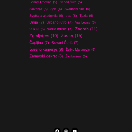
Senad Trnovac
(5)
Senad Šuta
(5)
Slovenija
(5)
Split
(6)
Svadbeni bluz
(6)
Svečana akademija
(6)
trap
(6)
Tuzla
(6)
Unija
(7)
Urbano jutro
(7)
Vas Legas
(5)
Zagreb
(11)
world music
(7)
Vulkan
(5)
Zoster
(15)
Zemljotres
(10)
Čapljina
(7)
Đovani Ćorić
(7)
Šareno kamenje
(9)
Željko Martinović
(6)
Ženevski dekret
(8)
Živi korijeni
(5)