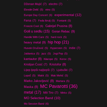
Dženan Mujić
(7)
electro
(7)
Elvedin Delić
(5)
etno
(5)
experimental
(12)
Europe Day Concert
(6)
Farsa
(7)
Feđa Ibrulj
(5)
Fontanit
(5)
Gabrijel Prusina
(8)
Freezin Cool
(6)
Goli u sedlu
(15)
Goran Rebac
(9)
Handle With Care
(5)
hard rock
(5)
hip hop
(21)
heavy metal
(9)
indie
(7)
Husein Oručević
(5)
Hypersten
(5)
Jablanica
(5)
jazz
(5)
Jogi Pop
(5)
kantautor
(8)
Kilarope
(5)
Korov
(5)
Kristijan Ćosić
(7)
Kristofor
(8)
Lijep ljepši najljepši
(7)
Ljubuški
(7)
Lopoč
(5)
Makk
(5)
Mak Mehić
(5)
Marko Jakovljević
(8)
Martara
(5)
MC Pavarotti
(36)
Maska
(8)
metal
(17)
Mili Tiro
(7)
Mirko
(5)
MO Selection Band
(10)
Mo Session Band
(6)