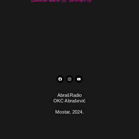
Ženevski dekret
(8)
Živi korijeni
(5)
AbrašRadio
OKC Abrašević
Mostar,
2024.