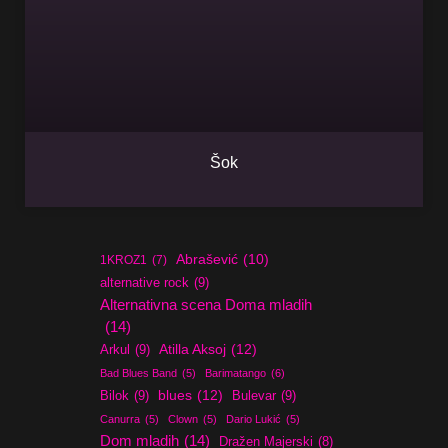
Šok
Abrašević
(10)
1KROZ1
(7)
alternative rock
(9)
Alternativna scena Doma mladih
(14)
Atilla Aksoj
(12)
Arkul
(9)
Bad Blues Band
(5)
Barimatango
(6)
blues
(12)
Bilok
(9)
Bulevar
(9)
Canurra
(5)
Clown
(5)
Dario Lukić
(5)
Dom mladih
(14)
Dražen Majerski
(8)