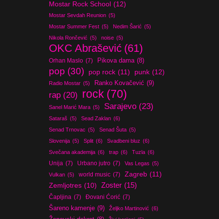
Mostar Rock School
(12)
Mostar Sevdah Reunion
(5)
Mostar Summer Fest
(5)
Nedim Šarić
(5)
Nikola Rončević
(5)
noise
(5)
OKC Abrašević
(61)
Orhan Maslo
(7)
Pikova dama
(8)
pop
(30)
pop rock
(11)
punk
(12)
Ranko Kovačević
(9)
Radio Mostar
(5)
rock
(70)
rap
(20)
Sarajevo
(23)
Sanel Marić Mara
(5)
Sataraš
(5)
Sead Zaklan
(6)
Senad Trnovac
(5)
Senad Šuta
(5)
Slovenija
(5)
Split
(6)
Svadbeni bluz
(6)
Svečana akademija
(6)
trap
(6)
Tuzla
(6)
Unija
(7)
Urbano jutro
(7)
Vas Legas
(5)
Zagreb
(11)
world music
(7)
Vulkan
(5)
Zoster
(15)
Zemljotres
(10)
Čapljina
(7)
Đovani Ćorić
(7)
Šareno kamenje
(9)
Željko Martinović
(6)