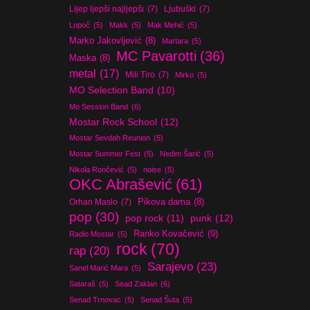
Lijep ljepši najljepši
(7)
Ljubuški
(7)
Lopoč
(5)
Makk
(5)
Mak Mehić
(5)
Marko Jakovljević
(8)
Martara
(5)
MC Pavarotti
(36)
Maska
(8)
metal
(17)
Mili Tiro
(7)
Mirko
(5)
MO Selection Band
(10)
Mo Session Band
(6)
Mostar Rock School
(12)
Mostar Sevdah Reunion
(5)
Mostar Summer Fest
(5)
Nedim Šarić
(5)
Nikola Rončević
(5)
noise
(5)
OKC Abrašević
(61)
Orhan Maslo
(7)
Pikova dama
(8)
pop
(30)
pop rock
(11)
punk
(12)
Ranko Kovačević
(9)
Radio Mostar
(5)
rock
(70)
rap
(20)
Sarajevo
(23)
Sanel Marić Mara
(5)
Sataraš
(5)
Sead Zaklan
(6)
Senad Trnovac
(5)
Senad Šuta
(5)