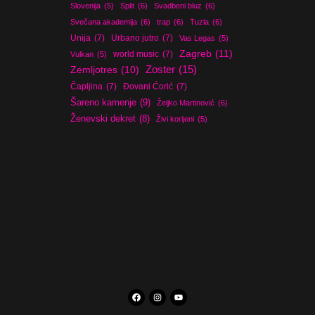
Slovenija
(5)
Split
(6)
Svadbeni bluz
(6)
Svečana akademija
(6)
trap
(6)
Tuzla
(6)
Unija
(7)
Urbano jutro
(7)
Vas Legas
(5)
Zagreb
(11)
world music
(7)
Vulkan
(5)
Zoster
(15)
Zemljotres
(10)
Čapljina
(7)
Đovani Ćorić
(7)
Šareno kamenje
(9)
Željko Martinović
(6)
Ženevski dekret
(8)
Živi korijeni
(5)