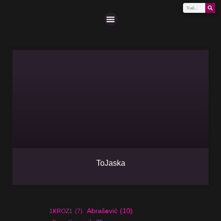
Scena (A-Z)
ToJaska
Abrašević
(10)
1KROZ1
(7)