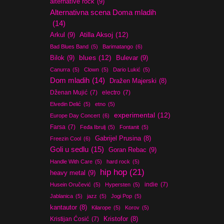
alternative rock
(9)
Alternativna scena Doma mladih
(14)
Atilla Aksoj
(12)
Arkul
(9)
Bad Blues Band
(5)
Barimatango
(6)
blues
(12)
Bilok
(9)
Bulevar
(9)
Canurra
(5)
Clown
(5)
Dario Lukić
(5)
Dom mladih
(14)
Dražen Majerski
(8)
Dženan Mujić
(7)
electro
(7)
Elvedin Delić
(5)
etno
(5)
experimental
(12)
Europe Day Concert
(6)
Farsa
(7)
Feđa Ibrulj
(5)
Fontanit
(5)
Gabrijel Prusina
(8)
Freezin Cool
(6)
Goli u sedlu
(15)
Goran Rebac
(9)
Handle With Care
(5)
hard rock
(5)
hip hop
(21)
heavy metal
(9)
indie
(7)
Husein Oručević
(5)
Hypersten
(5)
Jablanica
(5)
jazz
(5)
Jogi Pop
(5)
kantautor
(8)
Kilarope
(5)
Korov
(5)
Kristijan Ćosić
(7)
Kristofor
(8)